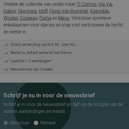
Ontdek de collectie van onder meer
Ti Comos
,
Via Vai
,
Gabor
,
Skechers
,
Hoff
,
Floris Van Bommel
,
Xsensible
,
Woden
,
Coolway
,
Puma
en
Mexx
. Vind jouw sportieve
enkellaarzen voor dames en stap met vertrouwen de herfst
en winter in.
Gratis verzending vanaf € 59,- (voor NL)
Bestel nu, betaal achteraf met Klarna
Levertijd 1-2 werkdagen*
Retourtermijn van 2 weken
Schrijf je nu in voor de nieuwsbrief
Schrijf je in voor de nieuwsbrief en blijf op de hoogte van de
laatste aanbiedingen en trends.
Mevrouw
Meneer