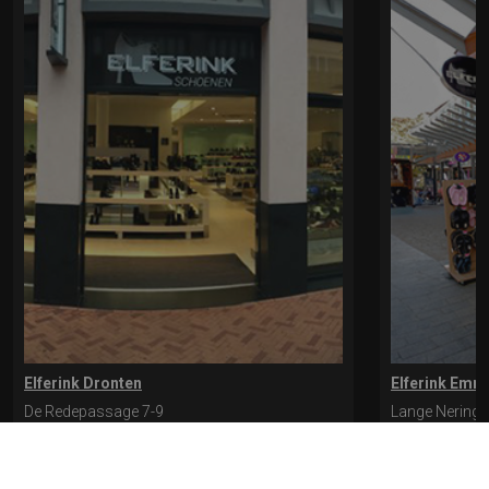
Elferink Dronten
Elferink Emm
De Redepassage 7-9
Lange Nering 
8254 KC, Dronten
8302 ED, Emm
0321-312401
0527-612975