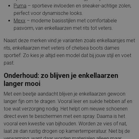
Puma
– sportieve invloeden en sneaker-achtige zolen,
perfect voor dynamische looks.
Mexx
– moderne basisstijlen met comfortabele
pasvorm, van enkellaarzen met rits tot veters.
Naast deze merken vind je varianten zoals enkellaarsjes met
rits, enkellaarzen met veters of chelsea boots dames
sportief. Zo kies je altijd een model dat bij jouw stijl en voet
past.
Onderhoud: zo blijven je enkellaarzen
langer mooi
Met een beetje aandacht blijven je enkellaarzen gewoon
langer fijn om te dragen. Vooral leer en suède hebben af en
toe wat verzorging nodig. Het helpt om nieuwe schoenen
direct even te beschermen met een spray. Daarna is het
vooral een kwestie van bijhouden. Worden ze vies of nat,
laat ze dan rustig drogen op kamertemperatuur. Niet bij de
verwarming, want daar worden materialen alleen maar