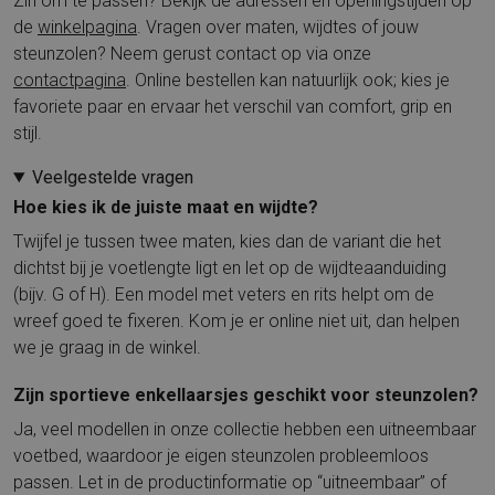
Zin om te passen? Bekijk de adressen en openingstijden op
de
winkelpagina
. Vragen over maten, wijdtes of jouw
steunzolen? Neem gerust contact op via onze
contactpagina
. Online bestellen kan natuurlijk ook; kies je
favoriete paar en ervaar het verschil van comfort, grip en
stijl.
Veelgestelde vragen
Hoe kies ik de juiste maat en wijdte?
Twijfel je tussen twee maten, kies dan de variant die het
dichtst bij je voetlengte ligt en let op de wijdteaanduiding
(bijv. G of H). Een model met veters en rits helpt om de
wreef goed te fixeren. Kom je er online niet uit, dan helpen
we je graag in de winkel.
Zijn sportieve enkellaarsjes geschikt voor steunzolen?
Ja, veel modellen in onze collectie hebben een uitneembaar
voetbed, waardoor je eigen steunzolen probleemloos
passen. Let in de productinformatie op “uitneembaar” of