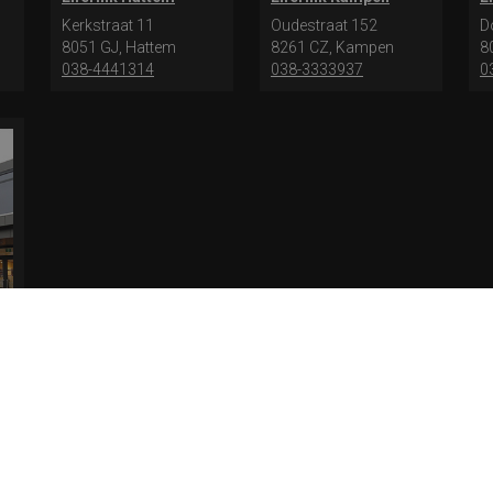
Kerkstraat 11
Oudestraat 152
D
8051 GJ, Hattem
8261 CZ, Kampen
8
038-4441314
038-3333937
0