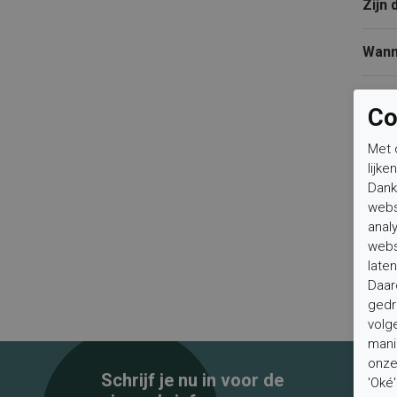
Zijn
Wanne
Lowa
Co
Verze
Met 
lijke
Dank
Betali
webs
anal
Ruilen
webs
laten
Daar
Garant
gedr
volg
mani
onze 
Schrijf je nu in voor de
'Oké