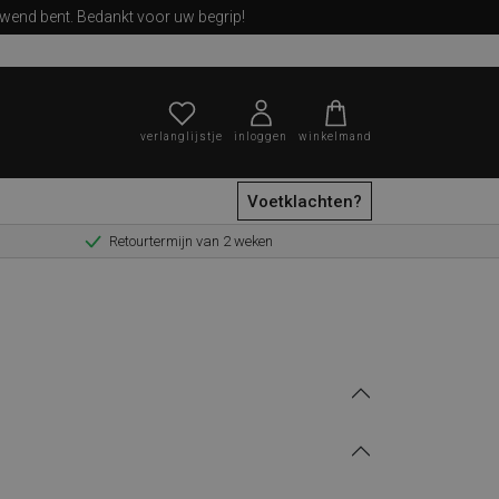
ewend bent. Bedankt voor uw begrip!
verlanglijstje
inloggen
winkelmand
Voetklachten?
Retourtermijn van 2 weken
zoeken