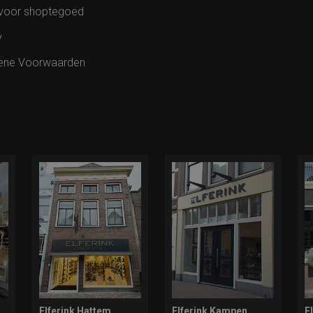
voor shoptegoed
y
ene Voorwaarden
Elferink Hattem
Elferink Kampen
E