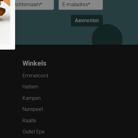
Achternaam*
E-mailadres*
Aanmelden
Winkels
Emmeloord
Hattem
Kampen
Nunspeet
Raalte
Outlet Epe