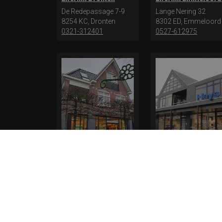
De Redepassage 7-9
Lange Nering 32
8254 KC, Dronten
8302 ED, Emmeloord
0321-312401
0527-612975
Elferink Schoenen
Heys Schoenmode
Outlet Epe
Leek
Hoofdstraat 84
De Dam 29
8162 AL, Epe
9351 AL, Leek
0594 516 584