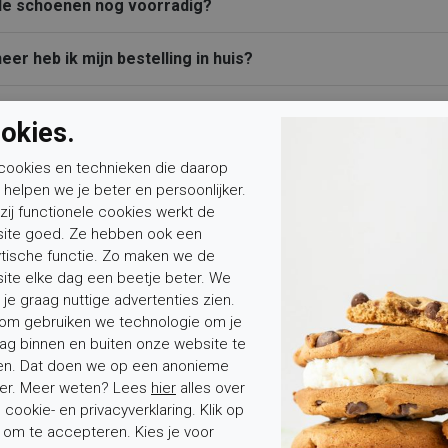
 de schoenen nog voorradig?
er heb ik mijn bestelling in huis?
 schoenen - waarom zit er verschil in de maten?
okies.
nding
cookies en technieken die daarop
n helpen we je beter en persoonlijker.
zij functionele cookies werkt de
ng
ite goed. Ze hebben ook een
ytische functie. Zo maken we de
 en retourneren
ite elke dag een beetje beter. We
 je graag nuttige advertenties zien.
om gebruiken we technologie om je
ies en klachten
ag binnen en buiten onze website te
en. Dat doen we op een anonieme
er. Meer weten? Lees
hier
alles over
cookie- en privacyverklaring. Klik op
' om te accepteren. Kies je voor