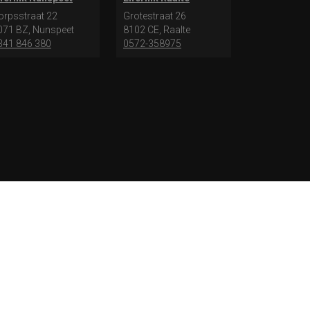
orpsstraat 22
Grotestraat 26
071 BZ, Nunspeet
8102 CE, Raalte
341 846 380
0572-358975