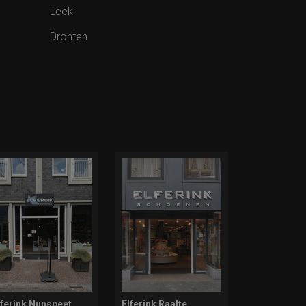
Leek
Dronten
lferink Nunspeet
Elferink Raalte