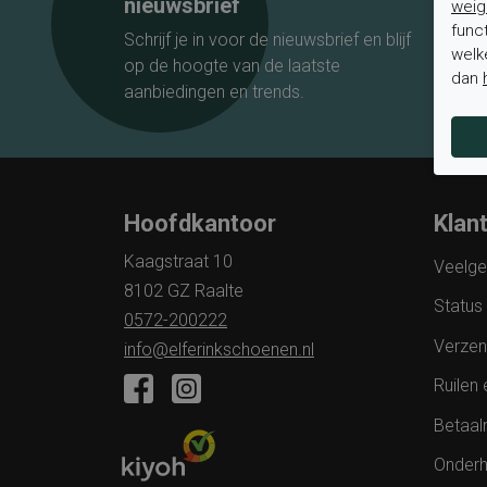
nieuwsbrief
weig
func
Schrijf je in voor de nieuwsbrief en blijf
welk
op de hoogte van de laatste
dan
aanbiedingen en trends.
Hoofdkantoor
Klan
Kaagstraat 10
Veelge
8102 GZ Raalte
Status 
0572-200222
Verzen
info@elferinkschoenen.nl
Ruilen 
Betaal
Onderh