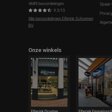
4689 beoordelingen
Spaar 
9.3
/10
Privac
Alle beoordelingen Elferink Schoenen
Algem
BV
Onze winkels
Elferink Dronten
Elferink Emmeloord