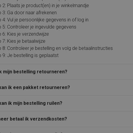
Piedi Nudi
Rieker
 2: Plaats je product(en) in je winkelmandje
PS Poelman
Rockport
Puma
Solidus
p 3: Ga door naar afrekenen
Rieker
Timberland
Shabbies
Tommy Hilfiger
 4: Vul je persoonlijke gegevens in of log in
Solidus
Wolky
Timberland
X-Socks
 5: Controleer je ingevulde gegevens
Tommy Hilfiger
Xsensible
Unisa
Alle merken
 6: Kies je verzendwijze
 7: Kies je betaalwijze
VIA VAI
Waldlaufer
 8: Controleer je bestelling en volg de betaalinstructies
Wolky
X-Socks
 9: Je bestelling is geplaatst
Xsensible
Durea
Alle merken
k mijn bestelling retourneren?
kan ik een pakket retourneren?
an ik mijn bestelling ruilen?
eer betaal ik verzendkosten?