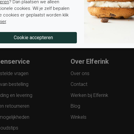
eren
? Dan plaatsen we alleen
Mevrouw
Meneer
Voornaam*
tionele cookies. Wil je zelf bepalen
e cookies er geplaatst worden klik
hier
.
tenservice
Over Elferink
stelde vragen
Over ons
van bestelling
Contact
ding en levering
Werken bij Elferink
en retourneren
Blog
mogelijkheden
Winkels
oudstips