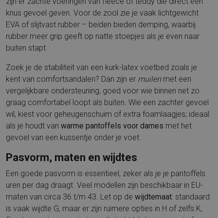
zijn er zachte voeringen van fleece of teddy die direct een
knus gevoel geven. Voor de zool zie je vaak lichtgewicht
EVA of slijtvast rubber – beiden bieden demping, waarbij
rubber meer grip geeft op natte stoepjes als je even naar
buiten stapt.
Zoek je de stabiliteit van een kurk-latex voetbed zoals je
kent van comfortsandalen? Dan zijn er
muilen
met een
vergelijkbare ondersteuning, goed voor wie binnen net zo
graag comfortabel loopt als buiten. Wie een zachter gevoel
wil, kiest voor geheugenschuim of extra foamlaagjes; ideaal
als je houdt van
warme pantoffels voor dames
met het
gevoel van een kussentje onder je voet.
Pasvorm, maten en wijdtes
Een goede pasvorm is essentieel, zeker als je je pantoffels
uren per dag draagt. Veel modellen zijn beschikbaar in EU-
maten van circa 36 t/m 43. Let op de
wijdtemaat
: standaard
is vaak wijdte G, maar er zijn ruimere opties in H of zelfs K,