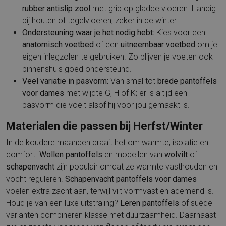
rubber antislip zool
met grip op gladde vloeren. Handig
bij houten of tegelvloeren, zeker in de winter.
Ondersteuning waar je het nodig hebt:
Kies voor een
anatomisch voetbed
of een
uitneembaar voetbed
om je
eigen inlegzolen te gebruiken. Zo blijven je voeten ook
binnenshuis goed ondersteund.
Veel variatie in pasvorm:
Van smal tot
brede pantoffels
voor dames
met wijdte G, H of K; er is altijd een
pasvorm die voelt alsof hij voor jou gemaakt is.
Materialen die passen bij Herfst/Winter
In de koudere maanden draait het om warmte, isolatie en
comfort.
Wollen pantoffels
en modellen van
wolvilt
of
schapenvacht
zijn populair omdat ze warmte vasthouden en
vocht reguleren.
Schapenvacht pantoffels voor dames
voelen extra zacht aan, terwijl vilt vormvast en ademend is.
Houd je van een luxe uitstraling?
Leren pantoffels
of suède
varianten combineren klasse met duurzaamheid. Daarnaast