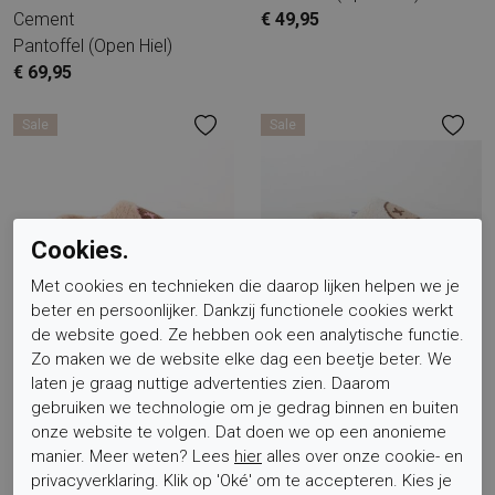
Cement
€ 49,95
Pantoffel (open Hiel)
€ 69,95
Sale
Sale
Cookies.
Met cookies en technieken die daarop lijken helpen we je
beter en persoonlijker. Dankzij functionele cookies werkt
de website goed. Ze hebben ook een analytische functie.
Mexx
Mexx
Zo maken we de website elke dag een beetje beter. We
House Shoes Munya Smile
House Shoes Munya Smile
laten je graag nuttige advertenties zien. Daarom
Pantoffel (open Hiel)
Pantoffel (open Hiel)
gebruiken we technologie om je gedrag binnen en buiten
€ 29,95
€ 17,97
€ 29,95
€ 17,97
onze website te volgen. Dat doen we op een anonieme
manier. Meer weten? Lees
hier
alles over onze cookie- en
Sale
privacyverklaring. Klik op 'Oké' om te accepteren. Kies je