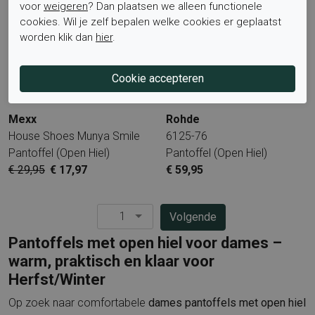
voor
weigeren
? Dan plaatsen we alleen functionele
cookies. Wil je zelf bepalen welke cookies er geplaatst
worden klik dan
hier
.
Mexx
Rohde
House Shoes Munya Smile
6125-76
Pantoffel (open Hiel)
Pantoffel (open Hiel)
€ 29,95
€ 17,97
€ 59,95
1
Pagina
Volgende
Pantoffels met open hiel voor dames –
warm, praktisch en klaar voor
Herfst/Winter
Op zoek naar comfortabele
dames pantoffels met open hiel