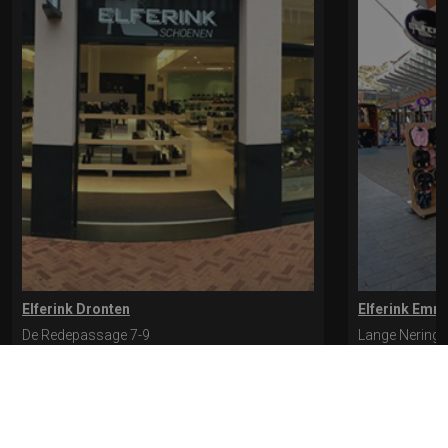
Elferink Dronten
Elferink Emm
De Redepassage 7-9
Lange Nering 
8254 KC, Dronten
8302 ED, Emm
0321-312401
0527-612975
* levertijd kan langer duren als de bestelling uit meerdere paren bestaat.