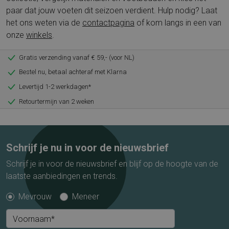
paar dat jouw voeten dit seizoen verdient. Hulp nodig? Laat
het ons weten via de
contactpagina
of kom langs in een van
onze
winkels
.
Gratis verzending vanaf € 59,- (voor NL)
Bestel nu, betaal achteraf met Klarna
Levertijd 1-2 werkdagen*
Retourtermijn van 2 weken
Schrijf je nu in voor de nieuwsbrief
Schrijf je in voor de nieuwsbrief en blijf op de hoogte van de
laatste aanbiedingen en trends.
Mevrouw
Meneer
Voornaam*