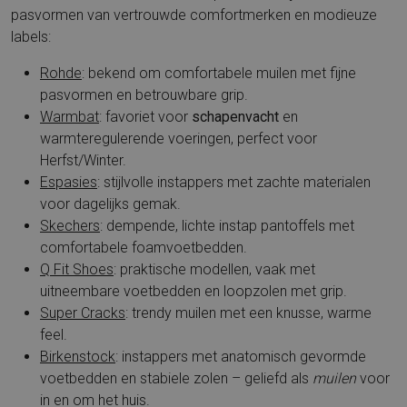
pasvormen van vertrouwde comfortmerken en modieuze
labels:
Rohde
: bekend om comfortabele muilen met fijne
pasvormen en betrouwbare grip.
Warmbat
: favoriet voor
schapenvacht
en
warmteregulerende voeringen, perfect voor
Herfst/Winter.
Espasies
: stijlvolle instappers met zachte materialen
voor dagelijks gemak.
Skechers
: dempende, lichte instap pantoffels met
comfortabele foamvoetbedden.
Q Fit Shoes
: praktische modellen, vaak met
uitneembare voetbedden en loopzolen met grip.
Super Cracks
: trendy muilen met een knusse, warme
feel.
Birkenstock
: instappers met anatomisch gevormde
voetbedden en stabiele zolen – geliefd als
muilen
voor
in en om het huis.