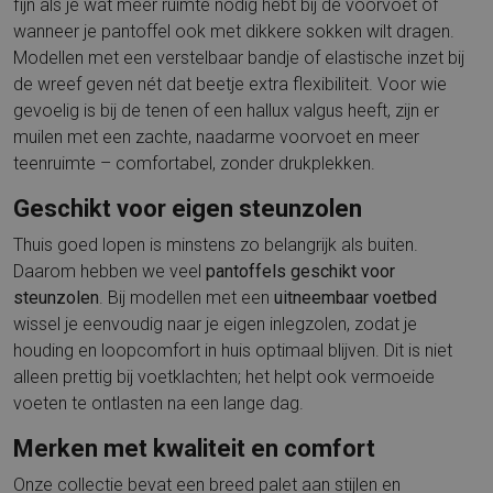
fijn als je wat meer ruimte nodig hebt bij de voorvoet of
wanneer je pantoffel ook met dikkere sokken wilt dragen.
Modellen met een verstelbaar bandje of elastische inzet bij
de wreef geven nét dat beetje extra flexibiliteit. Voor wie
gevoelig is bij de tenen of een hallux valgus heeft, zijn er
muilen met een zachte, naadarme voorvoet en meer
teenruimte – comfortabel, zonder drukplekken.
Geschikt voor eigen steunzolen
Thuis goed lopen is minstens zo belangrijk als buiten.
Daarom hebben we veel
pantoffels geschikt voor
steunzolen
. Bij modellen met een
uitneembaar voetbed
wissel je eenvoudig naar je eigen inlegzolen, zodat je
houding en loopcomfort in huis optimaal blijven. Dit is niet
alleen prettig bij voetklachten; het helpt ook vermoeide
voeten te ontlasten na een lange dag.
Merken met kwaliteit en comfort
Onze collectie bevat een breed palet aan stijlen en