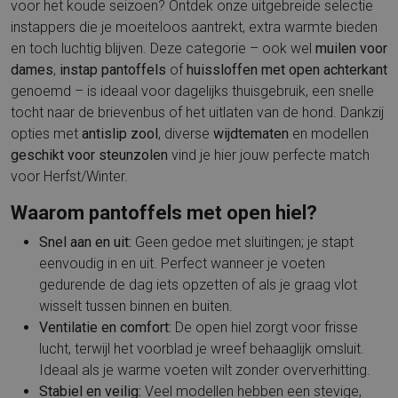
voor het koude seizoen? Ontdek onze uitgebreide selectie
instappers die je moeiteloos aantrekt, extra warmte bieden
en toch luchtig blijven. Deze categorie – ook wel
muilen voor
dames
,
instap pantoffels
of
huissloffen met open achterkant
genoemd – is ideaal voor dagelijks thuisgebruik, een snelle
tocht naar de brievenbus of het uitlaten van de hond. Dankzij
opties met
antislip zool
, diverse
wijdtematen
en modellen
geschikt voor steunzolen
vind je hier jouw perfecte match
voor Herfst/Winter.
Waarom pantoffels met open hiel?
Snel aan en uit:
Geen gedoe met sluitingen; je stapt
eenvoudig in en uit. Perfect wanneer je voeten
gedurende de dag iets opzetten of als je graag vlot
wisselt tussen binnen en buiten.
Ventilatie en comfort:
De open hiel zorgt voor frisse
lucht, terwijl het voorblad je wreef behaaglijk omsluit.
Ideaal als je warme voeten wilt zonder oververhitting.
Stabiel en veilig:
Veel modellen hebben een stevige,