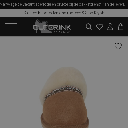
Vanwege de vakantieperiode en drukte bij de pakketdienst kan de levering iets langer duren dan u van ons gewend bent. Bedankt voor uw begrip!
Klanten beoordelen ons met een 9.3 op Kiyoh
zoeken