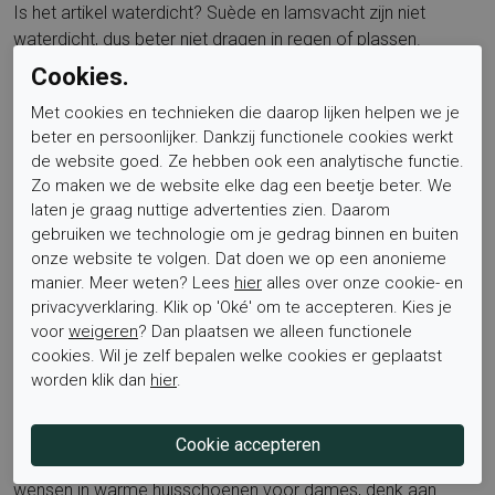
Is het artikel waterdicht? Suède en lamsvacht zijn niet
waterdicht, dus beter niet dragen in regen of plassen.
Cookies.
Voor wie is dit product geschikt? Voor dames die houden
Met cookies en technieken die daarop lijken helpen we je
van warme huisschoenen met open hiel, met een luxe
beter en persoonlijker. Dankzij functionele cookies werkt
uitstraling en een betrouwbare rubber zool. De pasvorm is
de website goed. Ze hebben ook een analytische functie.
geschikt voor normale tot licht bredere voeten, de vacht
Zo maken we de website elke dag een beetje beter. We
vormt zich prettig mee.
laten je graag nuttige advertenties zien. Daarom
gebruiken we technologie om je gedrag binnen en buiten
Is het voetbed uitneembaar? Nee, het voetbed is niet
onze website te volgen. Dat doen we op een anonieme
verwisselbaar.
manier. Meer weten? Lees
hier
alles over onze cookie- en
privacyverklaring. Klik op 'Oké' om te accepteren. Kies je
Welke maat kies ik? Je normale maat is doorgaans goed.
voor
weigeren
? Dan plaatsen we alleen functionele
cookies. Wil je zelf bepalen welke cookies er geplaatst
Twijfel je tussen twee maten, kies dan de grotere voor extra
worden klik dan
hier
.
ruimte met sokken.
Deze cognac suède pantoffel sluit aan bij wat veel mensen
wensen in warme huisschoenen voor dames, denk aan