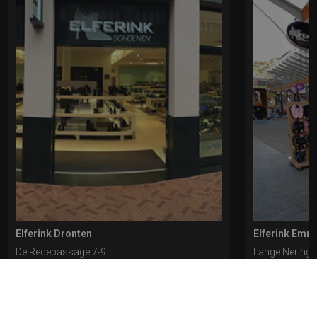
Elferink Dronten
Elferink Emm
De Redepassage 7-9
Lange Nering 
8254 KC, Dronten
8302 ED, Emm
0321-312401
0527-612975