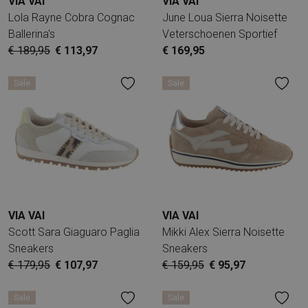
VIA VAI
VIA VAI
Lola Rayne Cobra Cognac
June Loua Sierra Noisette
Ballerina's
Veterschoenen Sportief
€ 189,95
€ 113,97
€ 169,95
Sale
Sale
VIA VAI
VIA VAI
Scott Sara Giaguaro Paglia
Mikki Alex Sierra Noisette
Sneakers
Sneakers
€ 179,95
€ 107,97
€ 159,95
€ 95,97
Sale
Sale