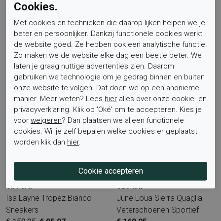
Cookies.
VIA VAI
VIA VAI
Met cookies en technieken die daarop lijken helpen we je
Sissel Raise Crack Pearl
Lola Rayne Tolosa Calce
beter en persoonlijker. Dankzij functionele cookies werkt
Tabacco
Ballerina's
de website goed. Ze hebben ook een analytische functie.
Zo maken we de website elke dag een beetje beter. We
Sandalen Sportief
€ 179,95
€ 107,97
laten je graag nuttige advertenties zien. Daarom
€ 129,95
€ 77,97
gebruiken we technologie om je gedrag binnen en buiten
onze website te volgen. Dat doen we op een anonieme
Sale
manier. Meer weten? Lees
hier
alles over onze cookie- en
privacyverklaring. Klik op 'Oké' om te accepteren. Kies je
voor
weigeren
? Dan plaatsen we alleen functionele
cookies. Wil je zelf bepalen welke cookies er geplaatst
worden klik dan
hier
.
VIA VAI
VIA VAI
Isa Layne Tropez Bianco
June Loua Sierra Quaglia
Sneakers
Veterschoenen Sportief