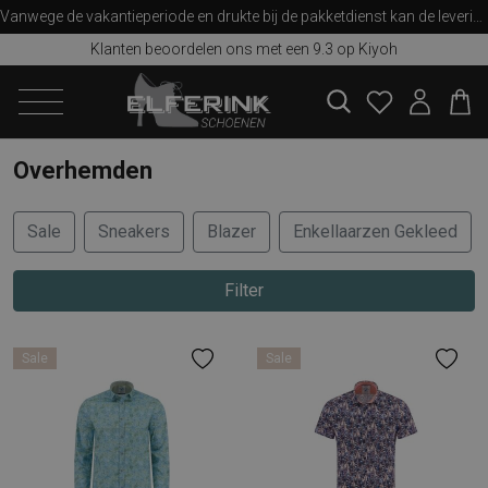
Vanwege de vakantieperiode en drukte bij de pakketdienst kan de levering iets langer duren dan u van ons gewend bent. Bedankt voor uw begrip!
Klanten beoordelen ons met een 9.3 op Kiyoh
zoeken
Overhemden
Sale
Sneakers
Blazer
Enkellaarzen Gekleed
Filter
Sale
Sale