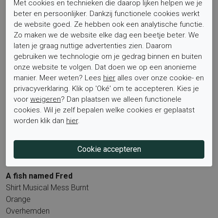
Met cookies en technieken die daarop lijken helpen we je
A fish named Fred
A fish named Fred
beter en persoonlijker. Dankzij functionele cookies werkt
Shirt Tumbler Glass Mustard
Shirt Pheasant Multicolor
de website goed. Ze hebben ook een analytische functie.
Zo maken we de website elke dag een beetje beter. We
Overhemden
Blue
laten je graag nuttige advertenties zien. Daarom
€ 89,95
€ 62,97
Overhemden
gebruiken we technologie om je gedrag binnen en buiten
€ 89,95
€ 62,97
onze website te volgen. Dat doen we op een anonieme
manier. Meer weten? Lees
hier
alles over onze cookie- en
Sale
privacyverklaring. Klik op 'Oké' om te accepteren. Kies je
voor
weigeren
? Dan plaatsen we alleen functionele
cookies. Wil je zelf bepalen welke cookies er geplaatst
worden klik dan
hier
.
A fish named Fred
Shirt Musical Mess Burnt
Orange
Overhemden