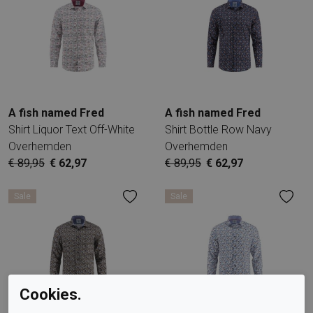
A fish named Fred
A fish named Fred
Shirt Liquor Text Off-White
Shirt Bottle Row Navy
Overhemden
Overhemden
€ 89,95
€ 62,97
€ 89,95
€ 62,97
Sale
Sale
Cookies.