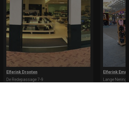
Elferink Dronten
Elferink Emm
De Redepassage 7-9
Lange Nering 
8254 KC, Dronten
8302 ED, Emm
0321-312401
0527-612975
* levertijd kan langer duren als de bestelling uit meerdere paren bestaat.
Bekijk de pagina Verzending en levering voor meer informatie.
Verzending
en levering | Elferink Schoenen
Je kunt tijdens het bestellen kiezen voor