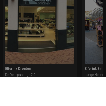
Elferink Dronten
Elferink Emm
De Redepassage 7-9
Lange Nering 
8254 KC, Dronten
8302 ED, Emm
0321-312401
0527-612975
* levertijd kan langer duren als de bestelling uit meerdere paren bestaat.
Bekijk de pagina Verzending en levering voor meer informatie.
Verzending