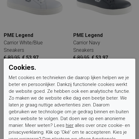
PME Legend
PME Legend
Carrior White/Blue
Carrior Navy
Sneakers
Sneakers
€ 89,95
€ 53,97
€ 89,95
€ 53,97
Cookies.
Sale
Met cookies en technieken die daarop lijken helpen we je
beter en persoonlijker. Dankzij functionele cookies werkt
de website goed. Ze hebben ook een analytische functie.
Zo maken we de website elke dag een beetje beter. We
laten je graag nuttige advertenties zien. Daarom
gebruiken we technologie om je gedrag binnen en buiten
onze website te volgen. Dat doen we op een anonieme
manier. Meer weten? Lees
hier
alles over onze cookie- en
PME Legend
privacyverklaring. Klik op 'Oké' om te accepteren. Kies je
voor
weigeren
? Dan plaatsen we alleen functionele