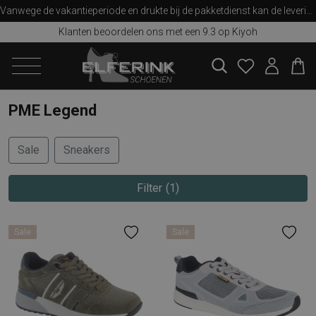
Vanwege de vakantieperiode en drukte bij de pakketdienst kan de levering iets langer duren dan u van ons gewend bent. Bedankt voor uw begrip!
Klanten beoordelen ons met een 9.3 op Kiyoh
zoeken
PME Legend
Sale
Sneakers
Filter
1
Sale
Sale