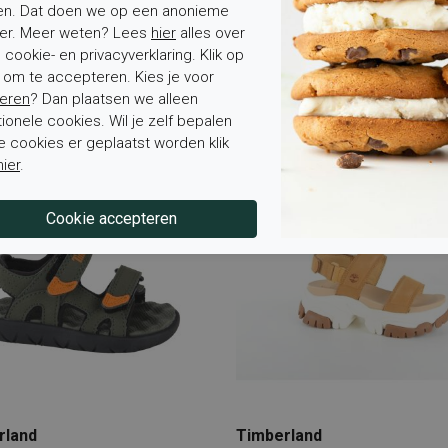
en. Dat doen we op een anonieme
er. Meer weten? Lees
hier
alles over
rland
Timberland
cookie- en privacyverklaring. Klik op
u Waves CROSS STRAP
Perkins Row BACKSTRAP SA
' om te accepteren. Kies je voor
L SADDLE
CAYENNE
eren
? Dan plaatsen we alleen
en
Sandalen
tionele cookies. Wil je zelf bepalen
5
€ 56,97
€ 49,95
€ 29,97
e cookies er geplaatst worden klik
hier
.
Sale
rland
Timberland