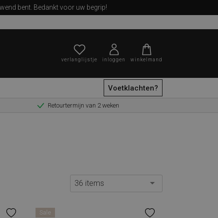
ewend bent. Bedankt voor uw begrip!
verlanglijstje
inloggen
winkelmand
Voetklachten?
Retourtermijn van 2 weken
zoeken
36 items
Sale