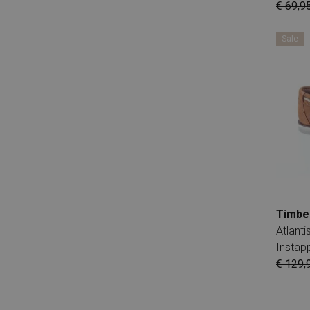
€ 69,9
Hartjes
Hassia
Sale
Healthy Sea Socks
Helioform
HIP Shoe Style
Hispanitas
Hoff
Ilse Jacobsen
Injinji
Ipanema
Janet & Janet
Timbe
Atlanti
Jochie & Freaks
Instap
Kipling
€ 129,
Kizik
Koel 4 Kids