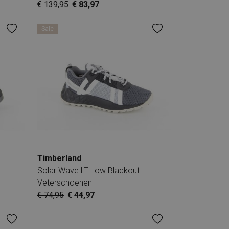
€ 139,95
€ 83,97
Sale
Timberland
Solar Wave LT Low Blackout
Veterschoenen
€ 74,95
€ 44,97