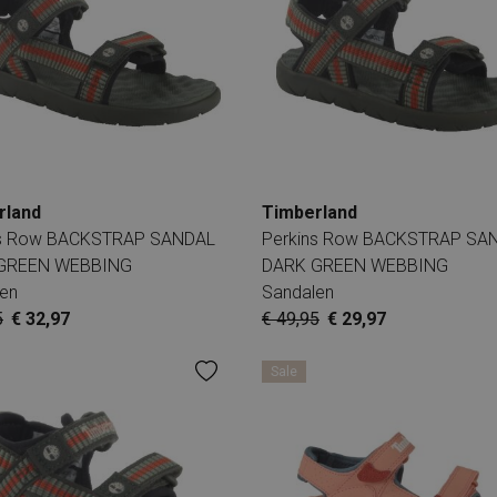
rland
Timberland
ns Row BACKSTRAP SANDAL
Perkins Row BACKSTRAP SA
GREEN WEBBING
DARK GREEN WEBBING
en
Sandalen
5
€ 32,97
€ 49,95
€ 29,97
Sale