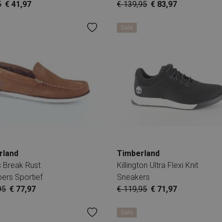
5
€ 41,97
€ 139,95
€ 83,97
Sale
rland
Timberland
s Break Rust
Killington Ultra Flexi Knit
pers Sportief
Sneakers
95
€ 77,97
€ 119,95
€ 71,97
Sale