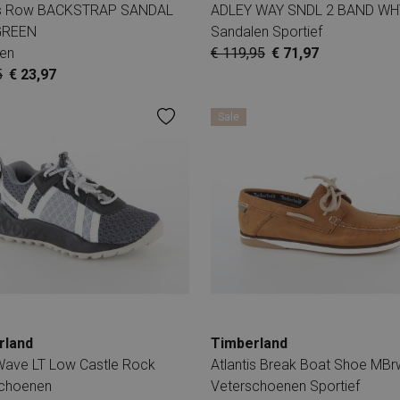
ns Row BACKSTRAP SANDAL
ADLEY WAY SNDL 2 BAND WH
GREEN
Sandalen Sportief
en
€ 119,95
€ 71,97
5
€ 23,97
Sale
rland
Timberland
Wave LT Low Castle Rock
Atlantis Break Boat Shoe MBr
schoenen
Veterschoenen Sportief