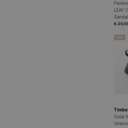
Fred De La Bretoniere
Perki
Freeflex
LEAF 
Sandal
Freesby
€ 39,9
G-Star
Gabor
Sale
GComfort
Giga Shoes
Gijs
Giorgio
Gioseppo
Go Banana's
Gola
Gosh
Greve
Timbe
Solar 
Haboob
Veter
Harris