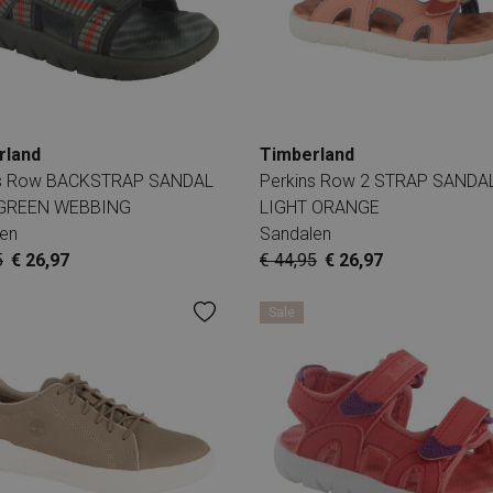
rland
Timberland
ns Row BACKSTRAP SANDAL
Perkins Row 2 STRAP SANDA
GREEN WEBBING
LIGHT ORANGE
en
Sandalen
5
€ 26,97
€ 44,95
€ 26,97
Sale