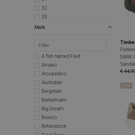
32
33
34
Merk
35
Timbe
36
Perki
37
A fish named Fred
DARK 
38
Sandal
Amako
40
€ 44,9
Arcopedico
41
Australian
Sale
42
Bergstein
43
Berkelmans
44
Big Dream
45
Bioeco
46
Birkenstock
Bjorn Borg