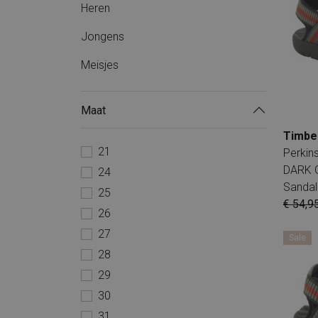
Heren
Jongens
Meisjes
Maat
Timbe
21
Perki
DARK 
24
Sandal
25
€ 54,9
26
27
Sale
28
29
30
31