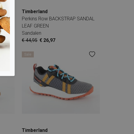
Timberland
NDAL
Perkins Row BACKSTRAP SANDAL
LEAF GREEN
Sandalen
€ 44,95
€ 26,97
Sale
Timberland