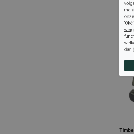
volg
Crocs
mani
Timbe
DLSport
onze 
Malib
Don John
'Oké
SANDA
weig
Dr. Martens
Sandal
func
DSTRCT
€ 94,9
welk
Dubarry
dan
Sale
D`Chicas
Ecco
Elisir
Eralters
Espasies
Falke
Finn Comfort
Fitflop
Footnotes
Timbe