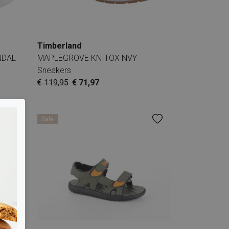
Timberland
NDAL
MAPLEGROVE KNITOX NVY
Sneakers
€ 119,95
€ 71,97
Sale