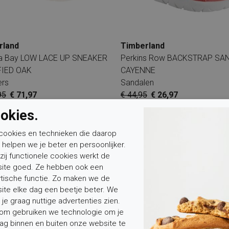
rland
Timberland
a Bay LOW LACE UP SNEAKER
Perkins Row BACKSTRAP SA
FIED OAK
CAYENNE
ers
Sandalen
95
€ 71,97
€ 44,95
€ 26,97
okies.
Sale
cookies en technieken die daarop
n helpen we je beter en persoonlijker.
zij functionele cookies werkt de
ite goed. Ze hebben ook een
ytische functie. Zo maken we de
ite elke dag een beetje beter. We
 je graag nuttige advertenties zien.
om gebruiken we technologie om je
ag binnen en buiten onze website te