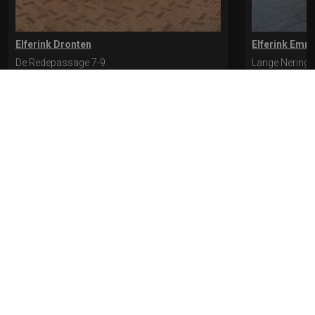
Elferink Dronten
Elferink Emm
De Redepassage 7-9
Lange Nering 
8254 KC, Dronten
8302 ED, Emm
0321-312401
0527-612975
* levertijd kan langer duren als de bestelling uit meerdere paren bestaat.
Bekijk de pagina Verzending en levering voor meer informatie.
Verzending
en levering | Elferink Schoenen
Je kunt tijdens het bestellen kiezen voor
levering op een opgegeven adres of voor afhalen in de winkel.
© 2026 Elferink Schoenen
Algemene Voorwaarden