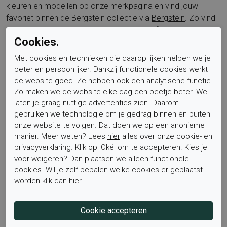
kleuren en modellen op onze merkpagina en vind jouw
favoriet binnen de Bergstein collectie via
Bergstein
. Zo vind
je eenvoudig stijlvolle roze kinderlaarzen of juist een andere
Cookies.
tint die past bij de wintergarderobe.
Met cookies en technieken die daarop lijken helpen we je
beter en persoonlijker. Dankzij functionele cookies werkt
Veelgestelde vragen
de website goed. Ze hebben ook een analytische functie.
Zo maken we de website elke dag een beetje beter. We
laten je graag nuttige advertenties zien. Daarom
Waarvoor kan ik dit artikel gebruiken?
gebruiken we technologie om je gedrag binnen en buiten
Voor dagelijks gebruik in nat en koud weer, zoals naar
onze website te volgen. Dat doen we op een anonieme
school, buiten spelen en wandelingen in het bos.
manier. Meer weten? Lees
hier
alles over onze cookie- en
privacyverklaring. Klik op 'Oké' om te accepteren. Kies je
Is de laars waterdicht?
voor
weigeren
? Dan plaatsen we alleen functionele
Ja, het buitenwerk is van rubber en daardoor waterdicht.
cookies. Wil je zelf bepalen welke cookies er geplaatst
worden klik dan
hier
.
Voor wie is dit product geschikt?
Voor kinderen die comfortabele en warme laarzen nodig
hebben, geschikt voor jongens en meisjes.