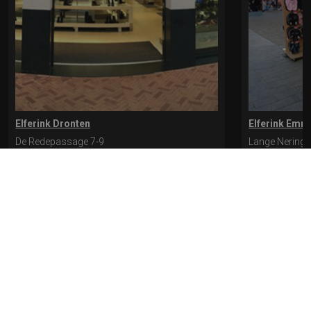
Elferink Dronten
Elferink Emm
De Redepassage 7-9
Lange Nering 
8254 KC, Dronten
8302 ED, Emm
0321-312401
0527-612975
* levertijd kan langer duren als de bestelling uit meerdere paren bestaat.
Bekijk de pagina Verzending en levering voor meer informatie.
Verzending
en levering | Elferink Schoenen
Je kunt tijdens het bestellen kiezen voor
levering op een opgegeven adres of voor afhalen in de winkel.