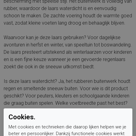
bescherming met speelse stijl. Het buitenwerk is volledig van
rubber, waardoor de laars waterdicht is en eenvoudig
schoon te maken. De zachte voering houdt de warmte goed
vast, zodat kleine voeten lang droog en behaaglijk blijven.
Waarvoor kan je deze laars gebruiken? Voor dagelijkse
avonturen in herfst en winter, van speeltuin tot boswandeling.
De laars presteert uitstekend als winterlaarzen voor kinderen
en is een fijne keuze wanneer je een gevoerde regenlaars
zoekt die ook in de sneeuw uitkomst biedt.
Is deze laars waterdicht? Ja, het rubberen buitenwerk houdt
regen en smeltende sneeuw buiten. Voor wie is dit product
geschikt? Voor peuters, kleuters en schoolgaande kinderen
die graag buiten spelen. Welke voetbreedte past het best?
De pasvorm is geschikt voor een normale voetbreedte en
Cookies.
de schacht sluit prettig aan voor extra comfort.
Met cookies en technieken die daarop lijken helpen we je
Is het voetbed uitneembaar? Het voetbed is niet
beter en persoonlijker. Dankzij functionele cookies werkt