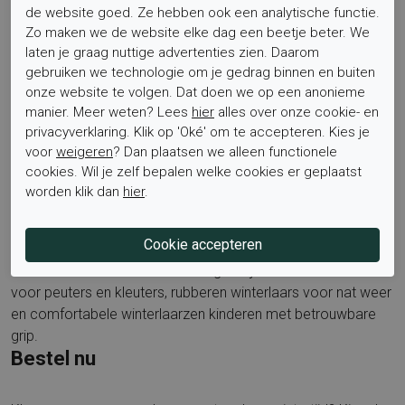
uitneembaar. Dankzij de zachte binnenzijde zit de laars toch
de website goed. Ze hebben ook een analytische functie.
fijn met een gewone of warme sok. Twijfel je over de maat?
Zo maken we de website elke dag een beetje beter. We
laten je graag nuttige advertenties zien. Daarom
Meestal valt de maat normaal, wil je extra dikke sokken
gebruiken we technologie om je gedrag binnen en buiten
gebruiken, overweeg dan een beetje extra ruimte voor meer
onze website te volgen. Dat doen we op een anonieme
comfort.
manier. Meer weten? Lees
hier
alles over onze cookie- en
privacyverklaring. Klik op 'Oké' om te accepteren. Kies je
Zoek je roze laarzen voor een kind die tegen een stootje
voor
weigeren
? Dan plaatsen we alleen functionele
kunnen, dan is deze Bergstein winterboot een praktische en
cookies. Wil je zelf bepalen welke cookies er geplaatst
mooie keuze. Ontdek meer stijlen en kleuren op onze
worden klik dan
hier
.
merkpagina van Bergstein via
Bergstein bij Elferink
Schoenen
.
Klinkende keuzes om te overwegen zijn een warme laars
voor peuters en kleuters, rubberen winterlaars voor nat weer
en comfortabele winterlaarzen kinderen met betrouwbare
grip.
Bestel nu