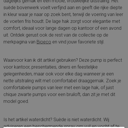
dagelijks gemak en een mooie, vrouwelijke uitstraling. Het
suède bovenwerk voelt verfijnd aan en geeft die rijke diepte
in kleur waar je naar op zoek bent, terwijl de voering van leer
de voeten fris houdt. De lage hak zorgt voor elegantie met
comfort, ideaal voor lange dagen op kantoor of een avond
uit. Ontdek gerust ook de rest van de collectie op de
merkpagina van
Bioeco
en vind jouw favoriete stijl.
Waarvoor kan ik dit artikel gebruiken? Deze pump is perfect
voor kantoor, presentaties, diners en feestelijke
gelegenheden, maar ook voor elke dag wanneer je een
nette uitstraling wilt met comfortabel draaggemak. Zoek je
comfortabele pumps van leer met een lage hak, of juist
chique zwarte pumps voor een bruiloft, dan zit je met dit
model goed.
Is het artikel waterdicht? Suède is niet waterdicht. Wij
adviseren een beschermende spray om vuil en vocht af te