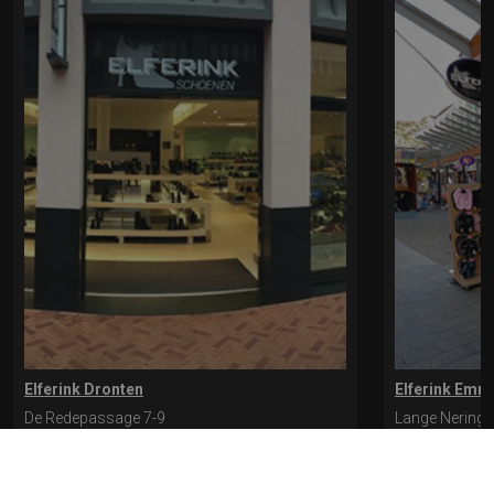
Elferink Dronten
Elferink Emm
De Redepassage 7-9
Lange Nering 
8254 KC, Dronten
8302 ED, Emm
0321-312401
0527-612975