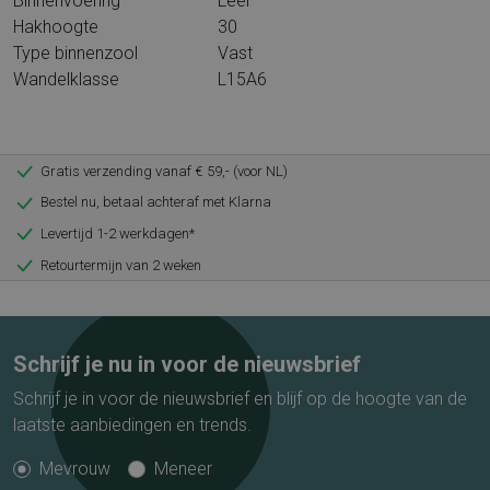
Binnenvoering
Leer
Hakhoogte
30
Type binnenzool
Vast
Wandelklasse
L15A6
Gratis verzending vanaf € 59,- (voor NL)
Bestel nu, betaal achteraf met Klarna
Levertijd 1-2 werkdagen*
Retourtermijn van 2 weken
Schrijf je nu in voor de nieuwsbrief
Schrijf je in voor de nieuwsbrief en blijf op de hoogte van de
laatste aanbiedingen en trends.
Mevrouw
Meneer