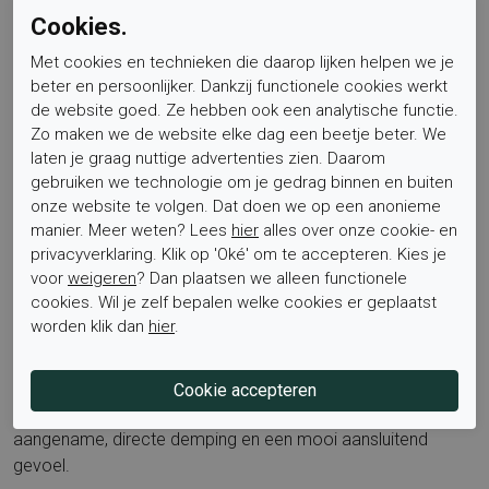
stoten en de mooie diepe zwarte kleur langer te behouden.
Cookies.
Met cookies en technieken die daarop lijken helpen we je
beter en persoonlijker. Dankzij functionele cookies werkt
Voor wie is dit product geschikt? Deze pump is ideaal voor
de website goed. Ze hebben ook een analytische functie.
dames die graag een lage hak dragen, waarde hechten aan
Zo maken we de website elke dag een beetje beter. We
comfort en een tijdloze, nette stijl zoeken. Het model voelt
laten je graag nuttige advertenties zien. Daarom
licht, netjes en betrouwbaar aan.
gebruiken we technologie om je gedrag binnen en buiten
onze website te volgen. Dat doen we op een anonieme
manier. Meer weten? Lees
hier
alles over onze cookie- en
Voor welke voetbreedte is de schoen geschikt? De
privacyverklaring. Klik op 'Oké' om te accepteren. Kies je
pasvorm is normaal en prettig voor een gemiddelde
voor
weigeren
? Dan plaatsen we alleen functionele
voetbreedte. Twijfel je, dan helpen wij graag met maat en
cookies. Wil je zelf bepalen welke cookies er geplaatst
pasadvies.
worden klik dan
hier
.
Is het voetbed uitneembaar? Het voetbed is niet
uitneembaar. De binnenzijde is afgewerkt met leer voor een
aangename, directe demping en een mooi aansluitend
gevoel.