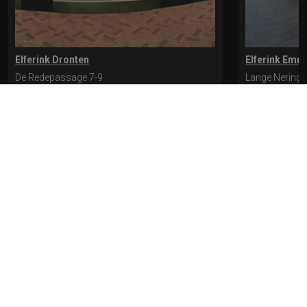
Elferink Dronten
Elferink Emm
De Redepassage 7-9
Lange Nering 
8254 KC, Dronten
8302 ED, Emm
0321-312401
0527-612975
* levertijd kan langer duren als de bestelling uit meerdere paren bestaat.
Bekijk de pagina Verzending en levering voor meer informatie.
Verzending
en levering | Elferink Schoenen
Je kunt tijdens het bestellen kiezen voor
levering op een opgegeven adres of voor afhalen in de winkel.
© 2026 Elferink Schoenen
Algemene Voorwaarden