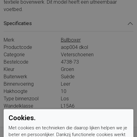
textiele bovenwerk. Dit model heeft een uitneembaar
voetbed.
Specificaties
Merk
Bullboxer
Productcode
aop004 dkol
Categorie
Veterschoenen
Bestelcode
4738-73
Kleur
Groen
Buitenwerk
Suède
Binnenvoering
Leer
Hakhoogte
10
Type binnenzool
Los
Wandelklasse
L15A6
Cookies.
Met cookies en technieken die daarop lijken helpen we je
Gratis verzending vanaf € 59,- (voor NL)
beter en persoonlijker. Dankzij functionele cookies werkt