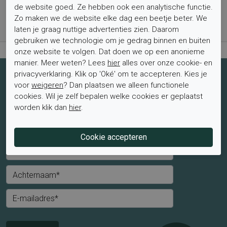
Bestel nu, betaal achteraf met Klarna
de website goed. Ze hebben ook een analytische functie.
Zo maken we de website elke dag een beetje beter. We
Levertijd 1-2 werkdagen*
laten je graag nuttige advertenties zien. Daarom
Retourtermijn van 2 weken
gebruiken we technologie om je gedrag binnen en buiten
onze website te volgen. Dat doen we op een anonieme
manier. Meer weten? Lees
hier
alles over onze cookie- en
privacyverklaring. Klik op 'Oké' om te accepteren. Kies je
Schrijf je nu in voor de nieuwsbrief
voor
weigeren
? Dan plaatsen we alleen functionele
cookies. Wil je zelf bepalen welke cookies er geplaatst
Schrijf je in voor de nieuwsbrief en blijf op de hoogte van de
worden klik dan
hier
.
laatste aanbiedingen en trends.
Mevrouw
Meneer
Voornaam*
Achternaam*
E-mailadres*