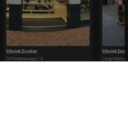
Elferink Dronten
Elferink Emm
De Redepassage 7-9
Lange Nering 
8254 KC, Dronten
8302 ED, Emm
0321-312401
0527-612975
* levertijd kan langer duren als de bestelling uit meerdere paren bestaat.
Bekijk de pagina Verzending en levering voor meer informatie.
Verzending
en levering | Elferink Schoenen
Je kunt tijdens het bestellen kiezen voor
levering op een opgegeven adres of voor afhalen in de winkel.