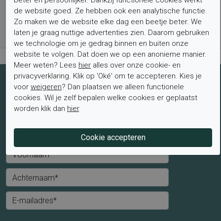
de website goed. Ze hebben ook een analytische functie.
Bestel nu, betaal achteraf met Klarna
Zo maken we de website elke dag een beetje beter. We
Levertijd 1-2 werkdagen*
laten je graag nuttige advertenties zien. Daarom gebruiken
Retourtermijn van 2 weken
we technologie om je gedrag binnen en buiten onze
website te volgen. Dat doen we op een anonieme manier.
Meer weten? Lees
hier
alles over onze cookie- en
privacyverklaring. Klik op 'Oké' om te accepteren. Kies je
Schrijf je nu in voor de nieuwsbrief
voor
weigeren
? Dan plaatsen we alleen functionele
cookies. Wil je zelf bepalen welke cookies er geplaatst
Schrijf je in voor de nieuwsbrief en blijf op de hoogte van de
worden klik dan
hier
.
laatste aanbiedingen en trends.
Mevrouw
Meneer
Voornaam*
Achternaam*
E-mailadres*