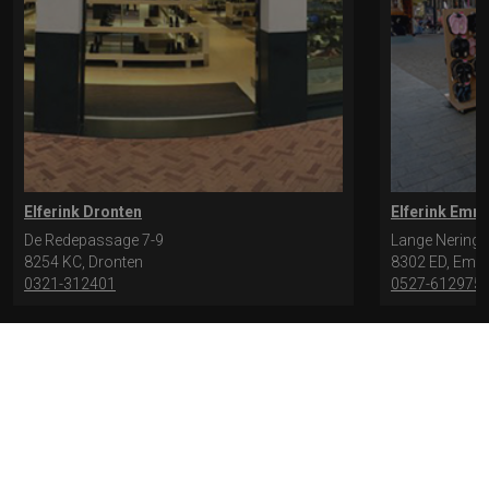
Elferink Dronten
Elferink Emm
De Redepassage 7-9
Lange Nering 
8254 KC, Dronten
8302 ED, Emm
0321-312401
0527-612975
* levertijd kan langer duren als de bestelling uit meerdere paren bestaat.
Bekijk de pagina Verzending en levering voor meer informatie.
Verzending
en levering | Elferink Schoenen
Je kunt tijdens het bestellen kiezen voor
levering op een opgegeven adres of voor afhalen in de winkel.