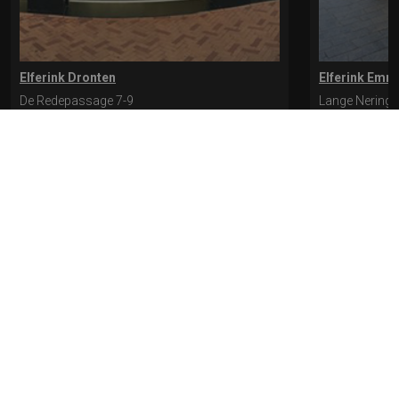
Elferink Dronten
Elferink Emm
De Redepassage 7-9
Lange Nering 
8254 KC, Dronten
8302 ED, Emm
0321-312401
0527-612975
* levertijd kan langer duren als de bestelling uit meerdere paren bestaat.
Bekijk de pagina Verzending en levering voor meer informatie.
Verzending
en levering | Elferink Schoenen
Je kunt tijdens het bestellen kiezen voor
levering op een opgegeven adres of voor afhalen in de winkel.
© 2026 Elferink Schoenen
Algemene Voorwaarden