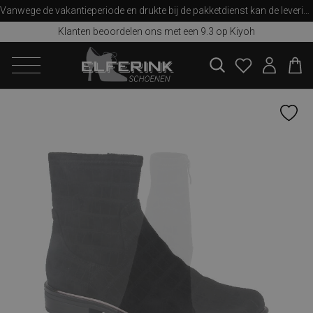
Vanwege de vakantieperiode en drukte bij de pakketdienst kan de levering iets langer duren dan u van ons gewend bent. Bedankt voor uw begrip!
Klanten beoordelen ons met een 9.3 op Kiyoh
zoeken