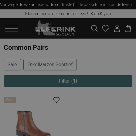
Vanwege de vakantieperiode en drukte bij de pakketdienst kan de levering iets langer duren dan u van ons gewend bent. Bedankt voor uw begrip!
Klanten beoordelen ons met een 9.3 op Kiyoh
zoeken
Common Pairs
Sale
Enkellaarzen Sportief
Filter
1
Sale