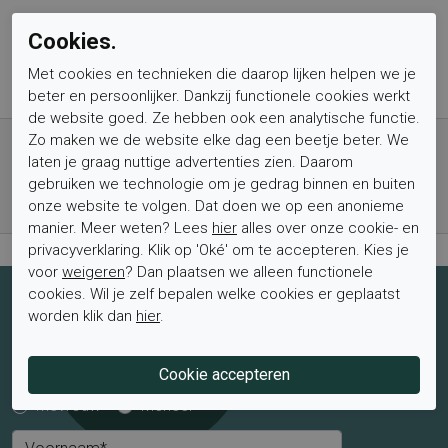
Cookies.
Met cookies en technieken die daarop lijken helpen we je
beter en persoonlijker. Dankzij functionele cookies werkt
de website goed. Ze hebben ook een analytische functie.
Gratis verzending vanaf € 59,- (voor NL)
Zo maken we de website elke dag een beetje beter. We
laten je graag nuttige advertenties zien. Daarom
Bestel nu, betaal achteraf met Klarna
gebruiken we technologie om je gedrag binnen en buiten
Levertijd 1-2 werkdagen*
onze website te volgen. Dat doen we op een anonieme
Retourtermijn van 2 weken
manier. Meer weten? Lees
hier
alles over onze cookie- en
privacyverklaring. Klik op 'Oké' om te accepteren. Kies je
voor
weigeren
? Dan plaatsen we alleen functionele
cookies. Wil je zelf bepalen welke cookies er geplaatst
Schrijf je nu in voor de nieuwsbrief
worden klik dan
hier
.
Schrijf je in voor de nieuwsbrief en blijf op de hoogte van de
laatste aanbiedingen en trends.
Mevrouw
Meneer