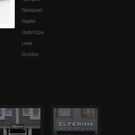
Nunspeet
Raalte
Outlet Epe
Leek
Dronten