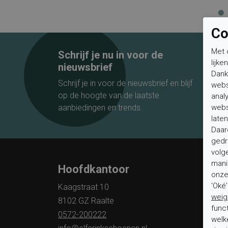
Co
Met 
Schrijf je nu in voor de
lijke
nieuwsbrief
Dank
Schrijf je in voor de nieuwsbrief en blijf
webs
op de hoogte van de laatste
anal
webs
aanbiedingen en trends.
laten
Daar
gedr
volg
mani
Hoofdkantoor
Klan
onze 
'Oké
Kaagstraat 10
Veelge
weig
8102 GZ Raalte
Status 
func
0572-200222
welk
Verzen