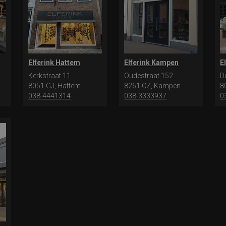
Elferink Hattem
Elferink Kampen
E
Kerkstraat 11
Oudestraat 152
D
8051 GJ, Hattem
8261 CZ, Kampen
8
038-4441314
038-3333937
0