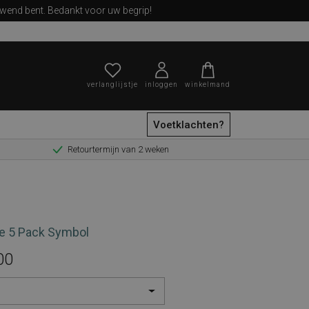
ewend bent. Bedankt voor uw begrip!
verlanglijstje
inloggen
winkelmand
Voetklachten?
Retourtermijn van 2 weken
zoeken
ce 5 Pack Symbol
00