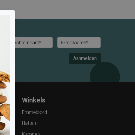
Achternaam*
E-mailadres*
Aanmelden
Winkels
Emmeloord
Hattem
Kampen