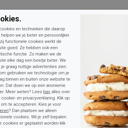
okies.
cookies en technieken die daarop
n helpen we je beter en persoonlijker.
Mevrouw
Meneer
Voornaam*
zij functionele cookies werkt de
ite goed. Ze hebben ook een
ytische functie. Zo maken we de
ite elke dag een beetje beter. We
 je graag nuttige advertenties zien.
om gebruiken we technologie om je
ag binnen en buiten onze website te
en. Dat doen we op een anonieme
er. Meer weten? Lees
hier
alles over
tenservice
Over Elferink
cookie- en privacyverklaring. Klik op
' om te accepteren. Kies je voor
stelde vragen
Over ons
eren
? Dan plaatsen we alleen
van bestelling
Contact
tionele cookies. Wil je zelf bepalen
e cookies er geplaatst worden klik
ding en levering
Werken bij Elferink