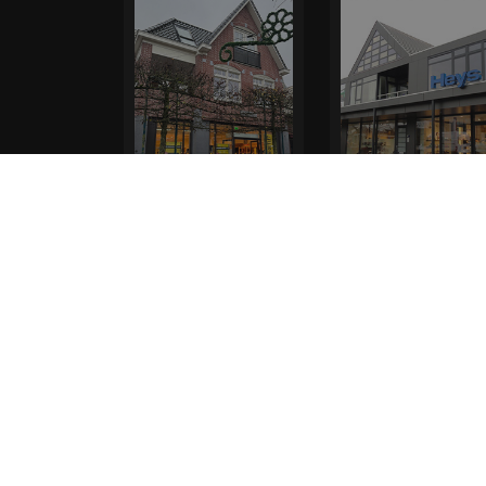
Elferink Schoenen
Heys Schoenmode
Outlet Epe
Leek
Hoofdstraat 84
De Dam 29
8162 AL, Epe
9351 AL, Leek
0594 516 584
* levertijd kan langer duren als de bestelling uit meerdere
bestellen kiezen voor levering op een opgegeven adres of voo