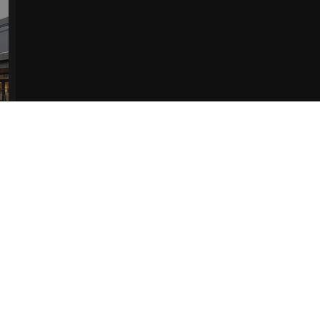
 paren bestaat. Bekijk de pagina Verzending en levering voor meer informatie.
Ver
r afhalen in de winkel.