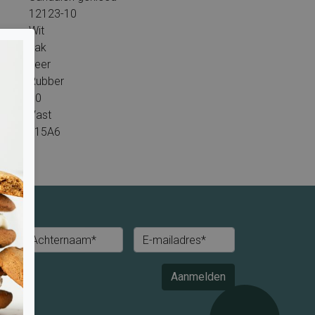
12123-10
Wit
Lak
Leer
Rubber
30
Vast
L15A6
Achternaam*
E-mailadres*
Aanmelden