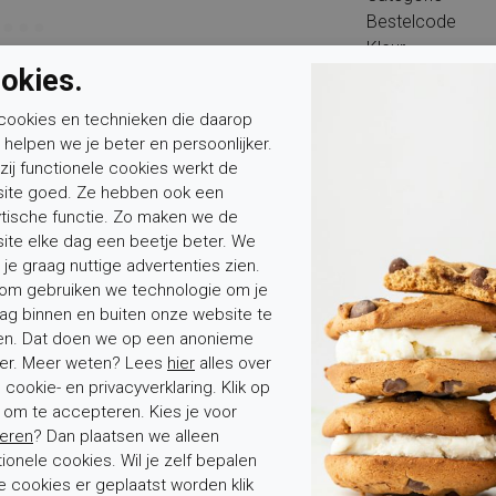
Bestelcode
Kleur
okies.
Buitenwerk
Binnenvoering
cookies en technieken die daarop
Materiaal zool
n helpen we je beter en persoonlijker.
Hakhoogte
zij functionele cookies werkt de
Type binnenzool
ite goed. Ze hebben ook een
Wandelklasse
ytische functie. Zo maken we de
ite elke dag een beetje beter. We
 je graag nuttige advertenties zien.
om gebruiken we technologie om je
ag binnen en buiten onze website te
en. Dat doen we op een anonieme
er. Meer weten? Lees
hier
alles over
Mevrouw
Meneer
Voornaam*
cookie- en privacyverklaring. Klik op
' om te accepteren. Kies je voor
eren
? Dan plaatsen we alleen
tionele cookies. Wil je zelf bepalen
e cookies er geplaatst worden klik