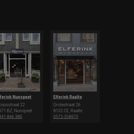
lferink Nunspeet
Elferink Raalte
orpsstraat 22
Grotestraat 26
071 BZ, Nunspeet
8102 CE, Raalte
341 846 380
0572-358975