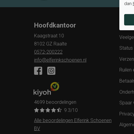
dan
Hoofdkantoor
Klan
Kaagstraat 10
Veelge
8102 GZ Raalte
Status 
0572-200222
Verzen
info@elferinkschoenen.nl
Ruilen 
Betaal
Onderh
4699 beoordelingen
Spaar 
9.3
/10
Privac
Alle beoordelingen Elferink Schoenen
Algem
BV