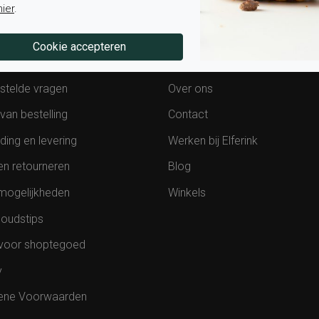
hier
.
tenservice
Over Elferink
stelde vragen
Over ons
van bestelling
Contact
ding en levering
Werken bij Elferink
en retourneren
Blog
mogelijkheden
Winkels
oudstips
voor shoptegoed
y
ene Voorwaarden