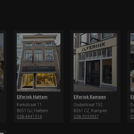
Elferink Hattem
Elferink Kampen
E
Kerkstraat 11
Oudestraat 152
D
8051 GJ, Hattem
8261 CZ, Kampen
8
038-4441314
038-3333937
0