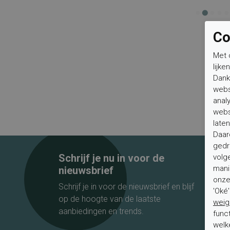
Co
Met 
lijke
Dank
webs
anal
webs
laten
Daar
gedr
Schrijf je nu in voor de
volg
mani
nieuwsbrief
onze 
Schrijf je in voor de nieuwsbrief en blijf
'Oké
op de hoogte van de laatste
weig
aanbiedingen en trends.
func
welk