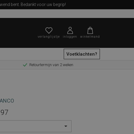
ewend bent. Bedankt voor uw begrip!
verlanglijstje
inloggen
winkelmand
Voetklachten?
Retourtermijn van 2 weken
zoeken
LANCO
,97