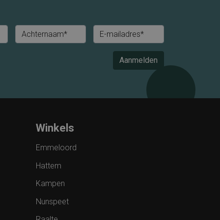
Achternaam*
E-mailadres*
Aanmelden
Winkels
Emmeloord
Hattem
Kampen
Nunspeet
Raalte