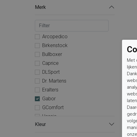
Merk
Arcopedico
Birkenstock
Co
Bullboxer
Met 
Caprice
lijke
DLSport
Dank
webs
Dr. Martens
anal
Eralters
webs
Gabor
laten
Daar
GComfort
gedr
Hassia
volg
Kleur
Hispanitas
mani
Ilse Jacobsen
onze 