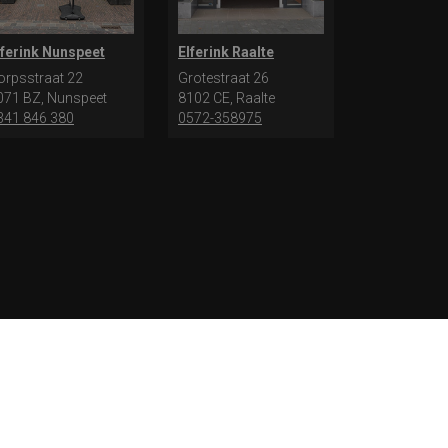
lferink Nunspeet
Elferink Raalte
orpsstraat 22
Grotestraat 26
071 BZ, Nunspeet
8102 CE, Raalte
341 846 380
0572-358975