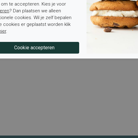
' om te accepteren. Kies je voor
eren
? Dan plaatsen we alleen
tionele cookies. Wil je zelf bepalen
e cookies er geplaatst worden klik
hier
.