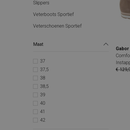
Slippers
Veterboots Sportief
Veterschoenen Sportief
Maat
Gabor
Comfor
37
Instap
€ 129,
37,5
38
38,5
39
40
41
42