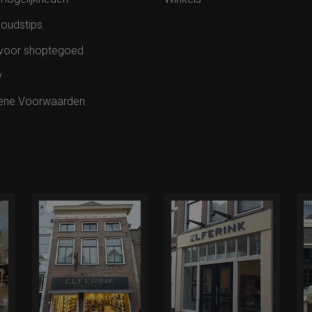
oudstips
voor shoptegoed
y
ene Voorwaarden