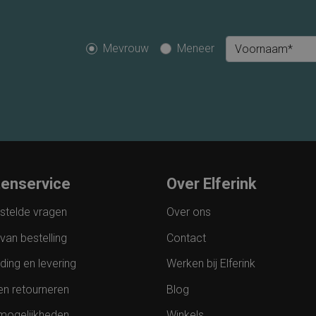
Mevrouw
Meneer
Voornaam*
tenservice
Over Elferink
stelde vragen
Over ons
van bestelling
Contact
ding en levering
Werken bij Elferink
en retourneren
Blog
mogelijkheden
Winkels