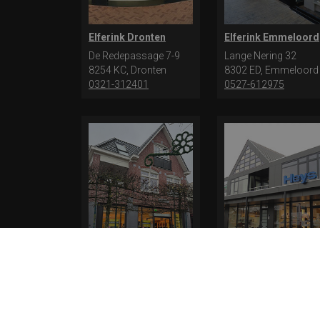
Elferink Dronten
Elferink Emmeloord
De Redepassage 7-9
Lange Nering 32
8254 KC, Dronten
8302 ED, Emmeloord
0321-312401
0527-612975
Elferink Schoenen
Heys Schoenmode
Outlet Epe
Leek
Hoofdstraat 84
De Dam 29
8162 AL, Epe
9351 AL, Leek