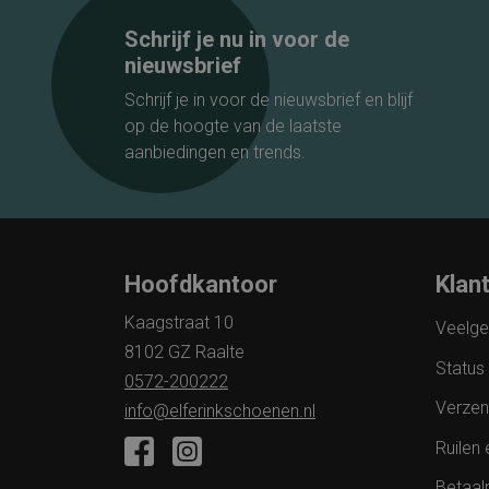
Wolky
Schrijf je nu in voor de
Durea
nieuwsbrief
Schrijf je in voor de nieuwsbrief en blijf
op de hoogte van de laatste
aanbiedingen en trends.
Hoofdkantoor
Klan
Kaagstraat 10
Veelge
8102 GZ Raalte
Status 
0572-200222
Verzen
info@elferinkschoenen.nl
Ruilen 
Betaal