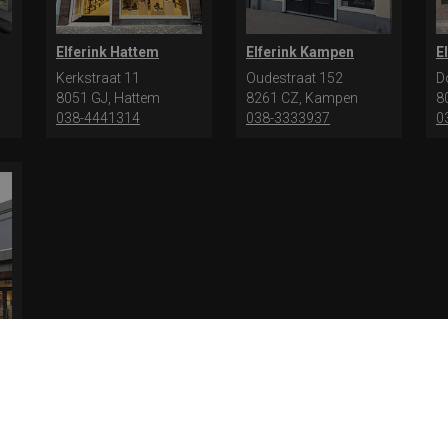
Elferink Hattem
Elferink Kampen
E
Kerkstraat 11
Oudestraat 152
D
8051 GJ, Hattem
8261 CZ, Kampen
8
038-4441314
038-3333937
0