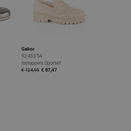
Gabor
92.453.54
Instappers Sportief
€ 124,95
€ 87,47