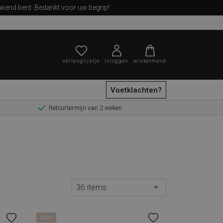
ewend bent. Bedankt voor uw begrip!
verlanglijstje
inloggen
winkelmand
Voetklachten?
Retourtermijn van 2 weken
zoeken
36 items
Sale