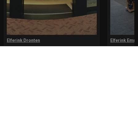
Elferink Dronten
Elferink Emm
De Redepassage 7-9
Lange Nering 
8254 KC, Dronten
8302 ED, Emm
0321-312401
0527-612975
* levertijd kan langer duren als de bestelling uit meerdere paren bestaat.
Bekijk de pagina Verzending en levering voor meer informatie.
Verzending
en levering | Elferink Schoenen
Je kunt tijdens het bestellen kiezen voor
levering op een opgegeven adres of voor afhalen in de winkel.