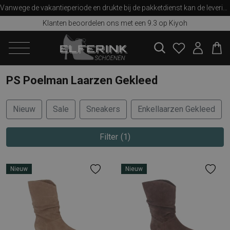
Vanwege de vakantieperiode en drukte bij de pakketdienst kan de levering iets langer duren dan u van ons gewend bent. Bedankt voor uw begrip!
Klanten beoordelen ons met een 9.3 op Kiyoh
zoeken
PS Poelman Laarzen Gekleed
Nieuw
Sale
Sneakers
Enkellaarzen Gekleed
Filter
1
Nieuw
Nieuw