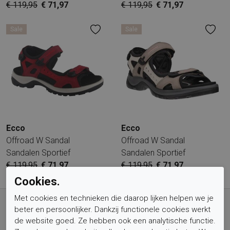
€ 119,95
€ 71,97
€ 119,95
€ 71,97
Sale
Sale
Ecco
Ecco
Offroad W Sandal
Offroad W Sandal
Sandalen Sportief
Sandalen Sportief
€ 119,95
€ 71,97
€ 119,95
€ 71,97
Cookies.
Gratis verzending vanaf € 59,- (voor NL)
Met cookies en technieken die daarop lijken helpen we je
beter en persoonlijker. Dankzij functionele cookies werkt
Bestel nu, betaal achteraf met Klarna
de website goed. Ze hebben ook een analytische functie.
Levertijd 1-2 werkdagen*