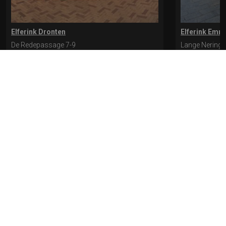
Elferink Dronten
Elferink Emm
De Redepassage 7-9
Lange Nering 
8254 KC, Dronten
8302 ED, Emm
0321-312401
0527-612975
* levertijd kan langer duren als de bestelling uit meerdere paren bestaat.
Bekijk de pagina Verzending en levering voor meer informatie.
Verzending
en levering | Elferink Schoenen
Je kunt tijdens het bestellen kiezen voor
levering op een opgegeven adres of voor afhalen in de winkel.
© 2026 Elferink Schoenen
Algemene Voorwaarden