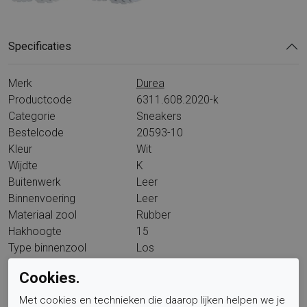
Specificaties
Merk
Durea
Productcode
6311.608.2020-k
Categorie
Sneakers
Bestelcode
20593-10
Kleur
Wit
Wijdte
K
Buitenwerk
Leer
Binnenvoering
Leer
Materiaal zool
Rubber
Hakhoogte
15
Type binnenzool
Los
Wandelklasse
L15A6
Cookies.
Met cookies en technieken die daarop lijken helpen we je