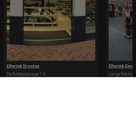
Elferink Dronten
Elferink Emm
De Redepassage 7-9
Lange Nering 
8254 KC, Dronten
8302 ED, Emm
0321-312401
0527-612975
* levertijd kan langer duren als de bestelling uit meerdere paren bestaat.
Bekijk de pagina Verzending en levering voor meer informatie.
Verzending
en levering | Elferink Schoenen
Je kunt tijdens het bestellen kiezen voor
levering op een opgegeven adres of voor afhalen in de winkel.