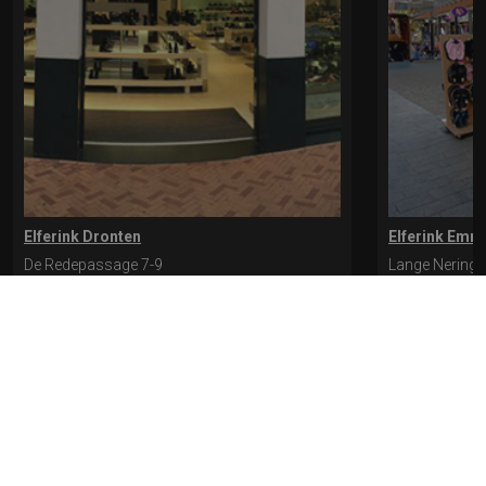
Elferink Dronten
Elferink Emm
De Redepassage 7-9
Lange Nering 
8254 KC, Dronten
8302 ED, Emm
0321-312401
0527-612975
* levertijd kan langer duren als de bestelling uit meerdere paren bestaat.
Bekijk de pagina Verzending en levering voor meer informatie.
Verzending
en levering | Elferink Schoenen
Je kunt tijdens het bestellen kiezen voor
levering op een opgegeven adres of voor afhalen in de winkel.