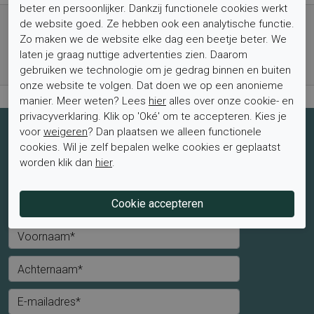
beter en persoonlijker. Dankzij functionele cookies werkt
Gratis verzending vanaf € 59,- (voor NL)
de website goed. Ze hebben ook een analytische functie.
Bestel nu, betaal achteraf met Klarna
Zo maken we de website elke dag een beetje beter. We
laten je graag nuttige advertenties zien. Daarom
Levertijd 1-2 werkdagen*
gebruiken we technologie om je gedrag binnen en buiten
Retourtermijn van 2 weken
onze website te volgen. Dat doen we op een anonieme
manier. Meer weten? Lees
hier
alles over onze cookie- en
privacyverklaring. Klik op 'Oké' om te accepteren. Kies je
voor
weigeren
? Dan plaatsen we alleen functionele
Schrijf je nu in voor de nieuwsbrief
cookies. Wil je zelf bepalen welke cookies er geplaatst
Schrijf je in voor de nieuwsbrief en blijf op de hoogte van de
worden klik dan
hier
.
laatste aanbiedingen en trends.
Mevrouw
Meneer
Voornaam*
Achternaam*
E-mailadres*