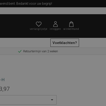
ewend bent. Bedankt voor uw begrip!
verlanglijstje
inloggen
winkelmand
Voetklachten?
Retourtermijn van 2 weken
zoeken
3-H
3,97