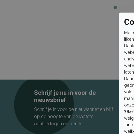
Co
Met 
lijke
Dank
webs
anal
webs
laten
Daar
gedr
Schrijf je nu in voor de
volg
mani
nieuwsbrief
onze 
Schrijf je in voor de nieuwsbrief en blijf
'Oké
op de hoogte van de laatste
weig
aanbiedingen en trends.
func
welk