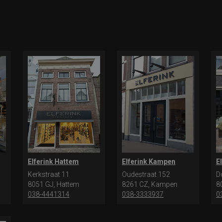
Elferink Hattem
Elferink Kampen
E
Kerkstraat 11
Oudestraat 152
D
8051 GJ, Hattem
8261 CZ, Kampen
8
038-4441314
038-3333937
0