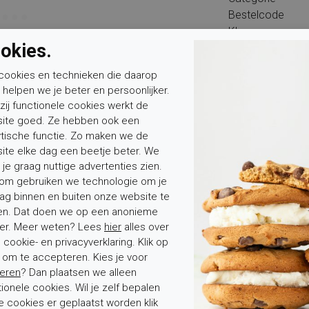
Bestelcode
Kleur
okies.
Wijdte
Buitenwerk
cookies en technieken die daarop
Binnenvoering
n helpen we je beter en persoonlijker.
Hakhoogte
zij functionele cookies werkt de
Type binnenzool
ite goed. Ze hebben ook een
Wandelklasse
ytische functie. Zo maken we de
ite elke dag een beetje beter. We
 je graag nuttige advertenties zien.
om gebruiken we technologie om je
ag binnen en buiten onze website te
en. Dat doen we op een anonieme
er. Meer weten? Lees
hier
alles over
Mevrouw
Meneer
Voornaam*
cookie- en privacyverklaring. Klik op
' om te accepteren. Kies je voor
eren
? Dan plaatsen we alleen
tionele cookies. Wil je zelf bepalen
e cookies er geplaatst worden klik