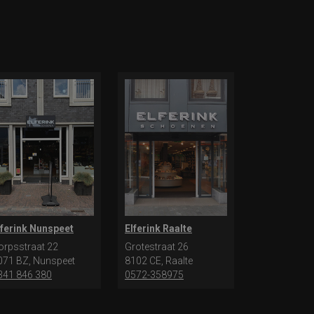
lferink Nunspeet
Elferink Raalte
orpsstraat 22
Grotestraat 26
071 BZ, Nunspeet
8102 CE, Raalte
341 846 380
0572-358975