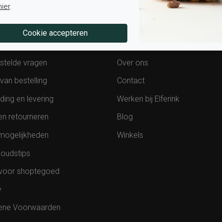
hier
.
tenservice
Over Elferink
stelde vragen
Over ons
van bestelling
Contact
ding en levering
Werken bij Elferink
en retourneren
Blog
mogelijkheden
Winkels
oudstips
voor shoptegoed
y
ene Voorwaarden