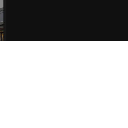
 paren bestaat. Bekijk de pagina Verzending en levering voor meer informatie.
Ver
r afhalen in de winkel.