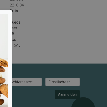
2210-34
Bruin
H
Suède
Leer
25
Los
L15A6
Achternaam*
E-mailadres*
Aanmelden