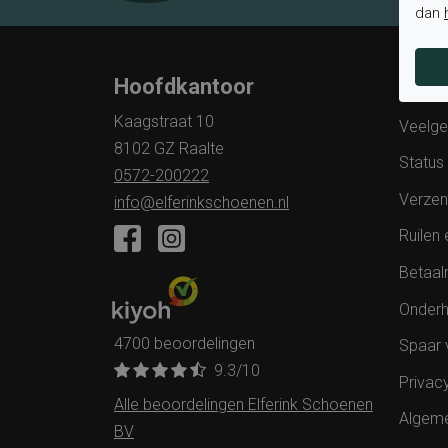
dan
Hoofdkantoor
Klan
Kaagstraat 10
Veelge
8102 GZ Raalte
Status 
0572-200222
Verzen
info@elferinkschoenen.nl
Ruilen 
Betaal
Onderh
4700 beoordelingen
Spaar 
9.3
/10
Privac
Alle beoordelingen Elferink Schoenen
Algem
BV