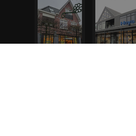
Elferink Schoenen
Heys Schoenmode
Outlet Epe
Leek
Hoofdstraat 84
De Dam 29
8162 AL, Epe
9351 AL, Leek
0594 516 584
* levertijd kan langer duren als de bestelling uit meerdere
bestellen kiezen voor levering op een opgegeven adres of voo