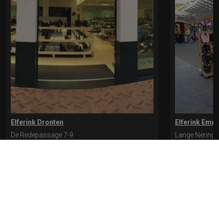
Elferink Dronten
Elferink Emm
De Redepassage 7-9
Lange Nering 
8254 KC, Dronten
8302 ED, Emm
0321-312401
0527-612975
* levertijd kan langer duren als de bestelling uit meerdere paren bestaat.
Bekijk de pagina Verzending en levering voor meer informatie.
Verzending
en levering | Elferink Schoenen
Je kunt tijdens het bestellen kiezen voor