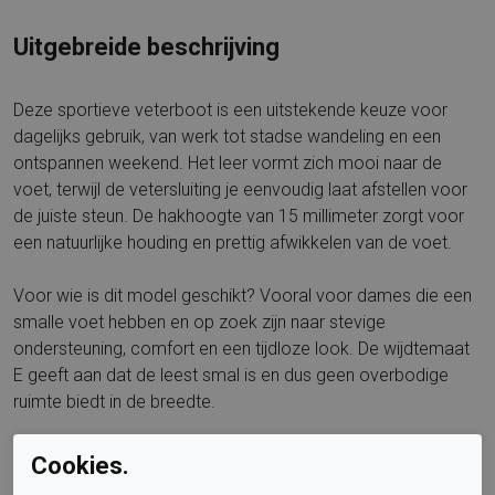
Uitgebreide beschrijving
Deze sportieve veterboot is een uitstekende keuze voor
dagelijks gebruik, van werk tot stadse wandeling en een
ontspannen weekend. Het leer vormt zich mooi naar de
voet, terwijl de vetersluiting je eenvoudig laat afstellen voor
de juiste steun. De hakhoogte van 15 millimeter zorgt voor
een natuurlijke houding en prettig afwikkelen van de voet.
Voor wie is dit model geschikt? Vooral voor dames die een
smalle voet hebben en op zoek zijn naar stevige
ondersteuning, comfort en een tijdloze look. De wijdtemaat
E geeft aan dat de leest smal is en dus geen overbodige
ruimte biedt in de breedte.
Is de schoen waterdicht? Leer is van nature niet volledig
Cookies.
waterdicht, maar wel goed bestand tegen spatwater. Met