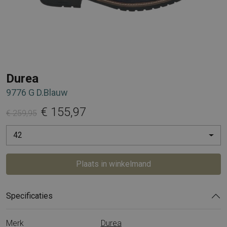
Durea
9776 G D.Blauw
€ 155,97
€ 259,95
42
Plaats in winkelmand
Specificaties
Merk
Durea