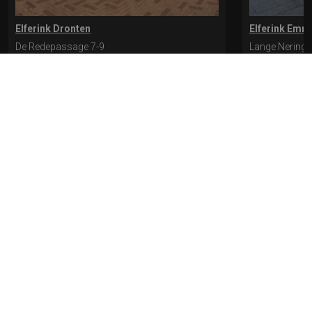
Elferink Dronten
Elferink Emm
De Redepassage 7-9
Lange Nering 
8254 KC, Dronten
8302 ED, Emm
0321-312401
0527-612975
* levertijd kan langer duren als de bestelling uit meerdere paren bestaat.
Bekijk de pagina Verzending en levering voor meer informatie.
Verzending
en levering | Elferink Schoenen
Je kunt tijdens het bestellen kiezen voor
levering op een opgegeven adres of voor afhalen in de winkel.
© 2026 Elferink Schoenen
Algemene Voorwaarden
Privacy
Cookiebeleid