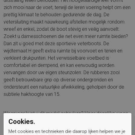
uitstraling willen behouden. Het hoogwaardige leer vormt
zich mooi naar de voet, terwijl de leren voering helpt om een
prettig klimaat te behouden gedurende de dag. De
vetersluiting maakt nauwkeurig afstellen mogelijk rondom
wreef en enkel, zodat de boot stevig en veilig aanvoelt.
Zoekt u damesschoenen die net even meer ruimte bieden?
Dan zit u goed met deze sportieve veterboots. De
wijdtemaat H geeft extra ruimte bij voorvoet en tenen en
verkleint drukpunten. Het verwisselbare voetbed is
comfortabel en dempend, en kan eenvoudig worden
vervangen door uw eigen steunzolen. De rubberen zool
geeft betrouwbare grip op diverse ondergronden en
ondersteunt een natuurlijke afwikkeling, geholpen door de
subtiele hakhoogte van 15.
Waarvoor kunt u dit model gebruiken? Voor dagelijks woon
werkverkeer, stadswandelingen, shoppen of een weekendje
Cookies.
weg. Is de boot waterdicht? Leer is van nature niet volledig
Met cookies en technieken die daarop lijken helpen we je