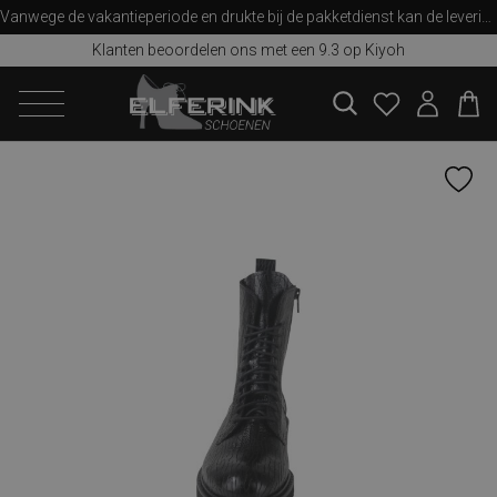
Vanwege de vakantieperiode en drukte bij de pakketdienst kan de levering iets langer duren dan u van ons gewend bent. Bedankt voor uw begrip!
Klanten beoordelen ons met een 9.3 op Kiyoh
zoeken