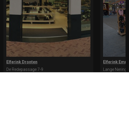
Elferink Dronten
Elferink Emm
De Redepassage 7-9
Lange Nering 
8254 KC, Dronten
8302 ED, Emm
0321-312401
0527-612975
* levertijd kan langer duren als de bestelling uit meerdere paren bestaat.
Bekijk de pagina Verzending en levering voor meer informatie.
Verzending
en levering | Elferink Schoenen
Je kunt tijdens het bestellen kiezen voor
levering op een opgegeven adres of voor afhalen in de winkel.