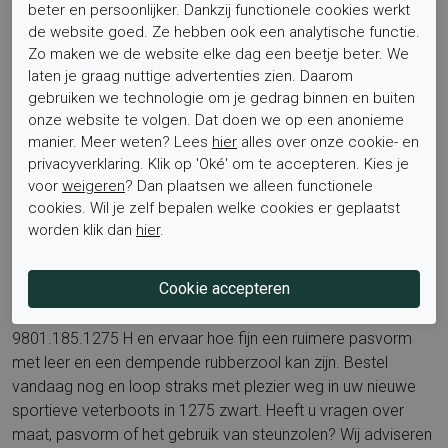
waterdicht. Met een goede onderhoudsspray is het wel
beter en persoonlijker. Dankzij functionele cookies werkt
beter bestand tegen een regenbui en blijft het langer mooi.
de website goed. Ze hebben ook een analytische functie.
Voor wie is dit product geschikt? Voor dames die een
Zo maken we de website elke dag een beetje beter. We
sportieve zwarte leren veterboot zoeken met ruimte en
laten je graag nuttige advertenties zien. Daarom
stabiliteit, en die waarde hechten aan draagcomfort en
gebruiken we technologie om je gedrag binnen en buiten
kwaliteit.
onze website te volgen. Dat doen we op een anonieme
manier. Meer weten? Lees
hier
alles over onze cookie- en
Wilt u meer modellen bekijken of vergelijken? Ontdek de hele
privacyverklaring. Klik op 'Oké' om te accepteren. Kies je
collectie op de merkpagina van
Durea
en vind de stijl die bij u
voor
weigeren
? Dan plaatsen we alleen functionele
past.
cookies. Wil je zelf bepalen welke cookies er geplaatst
worden klik dan
hier
.
Bestel nu
Kies voor het comfort en de kwaliteit van Durea
9801.185.1275 H en ervaar hoe fijn een ruimere pasvorm
met leer en een dempende rubberzool kan zijn. Bestel
vandaag nog en loop straks met plezier weg in uw nieuwe
sportieve veterboots in 1275 zwart. Heeft u vragen over
maat, pasvorm of het gebruik van steunzolen? Wij adviseren