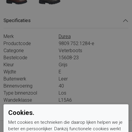
Specificaties
Merk
Durea
Productcode
9809.752.1284-e
Categorie
Veterboots
Bestelcode
15608-23
Kleur
Grijs
Wijdte
E
Buitenwerk
Leer
Binnenvoering
40
Type binnenzool
Los
Wandelklasse
L15A6
Cookies.
Met cookies en technieken die daarop lijken helpen we je
Gratis verzending vanaf € 59,- (voor NL)
beter en persoonlijker. Dankzij functionele cookies werkt