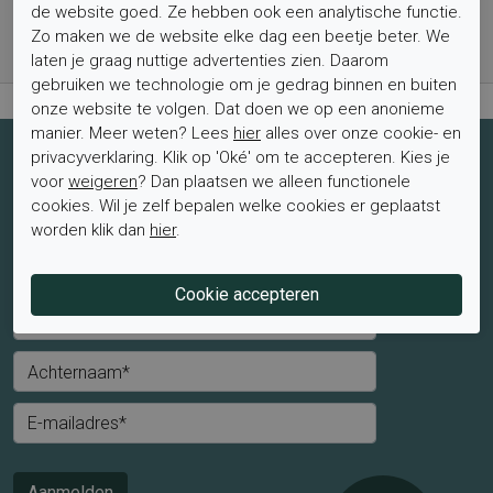
Bestel nu, betaal achteraf met Klarna
de website goed. Ze hebben ook een analytische functie.
Zo maken we de website elke dag een beetje beter. We
Levertijd 1-2 werkdagen*
laten je graag nuttige advertenties zien. Daarom
Retourtermijn van 2 weken
gebruiken we technologie om je gedrag binnen en buiten
onze website te volgen. Dat doen we op een anonieme
manier. Meer weten? Lees
hier
alles over onze cookie- en
privacyverklaring. Klik op 'Oké' om te accepteren. Kies je
Schrijf je nu in voor de nieuwsbrief
voor
weigeren
? Dan plaatsen we alleen functionele
Schrijf je in voor de nieuwsbrief en blijf op de hoogte van de
cookies. Wil je zelf bepalen welke cookies er geplaatst
laatste aanbiedingen en trends.
worden klik dan
hier
.
Mevrouw
Meneer
Voornaam*
Achternaam*
E-mailadres*
Aanmelden