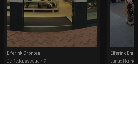
Elferink Dronten
Elferink Emm
De Redepassage 7-9
Lange Nering 
8254 KC, Dronten
8302 ED, Emm
0321-312401
0527-612975
* levertijd kan langer duren als de bestelling uit meerdere paren bestaat.
Bekijk de pagina Verzending en levering voor meer informatie.
Verzending
en levering | Elferink Schoenen
Je kunt tijdens het bestellen kiezen voor
levering op een opgegeven adres of voor afhalen in de winkel.