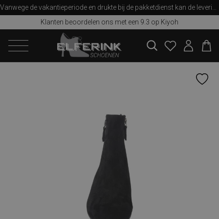
Vanwege de vakantieperiode en drukte bij de pakketdienst kan de levering iets langer duren dan u van ons gewend bent. Bedankt voor uw begrip!
Klanten beoordelen ons met een 9.3 op Kiyoh
zoeken