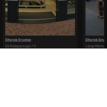
Elferink Dronten
Elferink Emm
De Redepassage 7-9
Lange Nering 
8254 KC, Dronten
8302 ED, Emm
0321-312401
0527-612975
* levertijd kan langer duren als de bestelling uit meerdere paren bestaat.
Bekijk de pagina Verzending en levering voor meer informatie.
Verzending
en levering | Elferink Schoenen
Je kunt tijdens het bestellen kiezen voor
levering op een opgegeven adres of voor afhalen in de winkel.