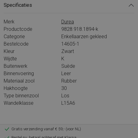
Specificaties
Merk
Durea
Productcode
9828.918.1894-k
Categorie
Enkellaarzen gekleed
Bestelcode
14605-1
Kleur
Zwart
Wijdte
K
Buitenwerk
Suède
Binnenvoering
Leer
Materiaal zool
Rubber
Hakhoogte
30
Type binnenzool
Los
Wandelklasse
L15A6
Gratis verzending vanaf € 59,- (voor NL)
Bestel nu, betaal achteraf met Klarna