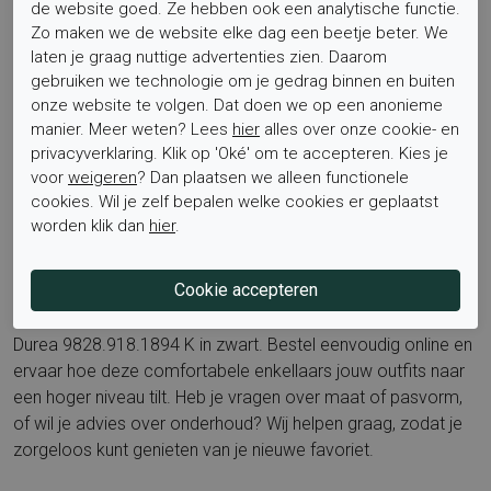
Is het voetbed uitneembaar? Ja, het voetbed is eenvoudig
de website goed. Ze hebben ook een analytische functie.
Zo maken we de website elke dag een beetje beter. We
te verwisselen voor eigen steunzolen.
laten je graag nuttige advertenties zien. Daarom
gebruiken we technologie om je gedrag binnen en buiten
Wil je meer moois van dit merk bekijken en stijlinspiratie
onze website te volgen. Dat doen we op een anonieme
manier. Meer weten? Lees
hier
alles over onze cookie- en
opdoen binnen dezelfde pasvormfilosofie? Ontdek de
privacyverklaring. Klik op 'Oké' om te accepteren. Kies je
volledige collectie via onze Durea pagina:
Durea bij Elferink
voor
weigeren
? Dan plaatsen we alleen functionele
Schoenen
.
cookies. Wil je zelf bepalen welke cookies er geplaatst
worden klik dan
hier
.
Bestel nu
Gun je voeten de combinatie van elegantie en steun met de
Durea 9828.918.1894 K in zwart. Bestel eenvoudig online en
ervaar hoe deze comfortabele enkellaars jouw outfits naar
een hoger niveau tilt. Heb je vragen over maat of pasvorm,
of wil je advies over onderhoud? Wij helpen graag, zodat je
zorgeloos kunt genieten van je nieuwe favoriet.