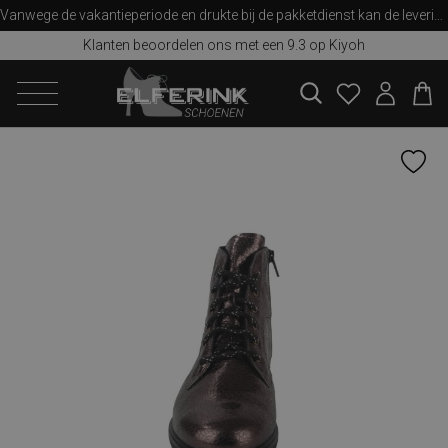
Vanwege de vakantieperiode en drukte bij de pakketdienst kan de levering iets langer duren dan u van ons gewend bent. Bedankt voor uw begrip!
Klanten beoordelen ons met een 9.3 op Kiyoh
zoeken