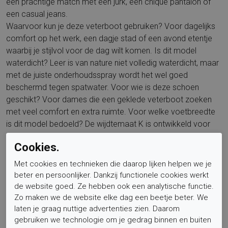
een prachtige match met een jurk, een chique pantalon of
een casual jeans.
Waarvoor kun je deze veterboot gebruiken? Voor dagelijks
comfort op het werk, een dagje stad of een avond etentje
waarbij je stijlvol voor de dag wilt komen. Is dit model
waterdicht? Leer is van nature niet volledig waterdicht, maar
met de juiste onderhoudsspray wordt het wel goed
beschermd tegen spatwater. Voor wie is deze schoen
geschikt? Voor dames die een geklede veterboot zoeken
met veel comfort en extra ruimte. Voor welke voetbreedte
is dit model bedoeld? De wijdtemaat K is ontwikkeld voor
een extra brede voet. Is het voetbed uitneembaar? Ja, het
Cookies.
voetbed is verwisselbaar en je kunt eenvoudig je eigen
inlegzolen plaatsen.
Met cookies en technieken die daarop lijken helpen we je
Benieuwd naar meer stijlen en pasvormen van dit merk?
beter en persoonlijker. Dankzij functionele cookies werkt
Bekijk de volledige collectie op
Durea
en vind de schoen die
de website goed. Ze hebben ook een analytische functie.
naadloos bij jouw wensen past.
Zo maken we de website elke dag een beetje beter. We
laten je graag nuttige advertenties zien. Daarom
Relevante termen: Durea veterboots dames, dames
gebruiken we technologie om je gedrag binnen en buiten
veterboot brons, comfortschoenen extra breed, wijdtemaat