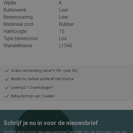
Wijdte
K
Buitenwerk
Leer
Binnenvoering
Leer
Materiaal zool
Rubber
Hakhoogte
15
Type binnenzool
Los
Wandelklasse
L15A6
Gratis verzending vanaf € 59,- (voor NL)
Bestel nu, betaal achteraf met Klarna
Levertijd 1-2 werkdagen*
Retourtermijn van 2 weken
Schrijf je nu in voor de nieuwsbrief
Schrijf je in voor de nieuwsbrief en blijf op de hoogte van de