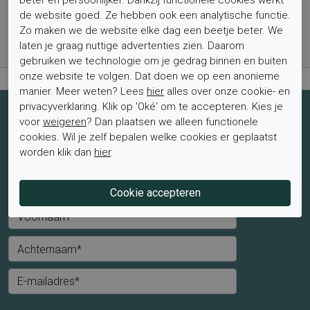
de website goed. Ze hebben ook een analytische functie.
Bestel nu, betaal achteraf met Klarna
Zo maken we de website elke dag een beetje beter. We
Levertijd 1-2 werkdagen*
laten je graag nuttige advertenties zien. Daarom
Retourtermijn van 2 weken
gebruiken we technologie om je gedrag binnen en buiten
onze website te volgen. Dat doen we op een anonieme
manier. Meer weten? Lees
hier
alles over onze cookie- en
privacyverklaring. Klik op 'Oké' om te accepteren. Kies je
Schrijf je nu in voor de nieuwsbrief
voor
weigeren
? Dan plaatsen we alleen functionele
cookies. Wil je zelf bepalen welke cookies er geplaatst
Schrijf je in voor de nieuwsbrief en blijf op de hoogte van de
worden klik dan
hier
.
laatste aanbiedingen en trends.
Mevrouw
Meneer
Voornaam*
Achternaam*
E-mailadres*