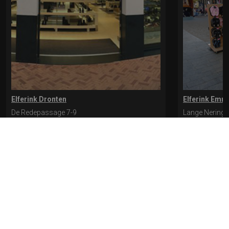
Elferink Dronten
Elferink Emm
De Redepassage 7-9
Lange Nering 
8254 KC, Dronten
8302 ED, Emm
0321-312401
0527-612975
* levertijd kan langer duren als de bestelling uit meerdere paren bestaat.
Bekijk de pagina Verzending en levering voor meer informatie.
Verzending
en levering | Elferink Schoenen
Je kunt tijdens het bestellen kiezen voor
levering op een opgegeven adres of voor afhalen in de winkel.