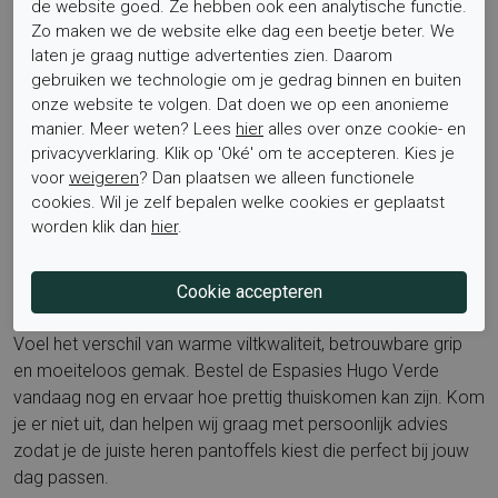
de website goed. Ze hebben ook een analytische functie.
Zo maken we de website elke dag een beetje beter. We
Het voetbed is niet uitneembaar, wat zorgt voor een stabiel,
laten je graag nuttige advertenties zien. Daarom
samenhangend geheel. Zoek je pantoffels met rubber zool
gebruiken we technologie om je gedrag binnen en buiten
die zowel stil als stevig lopen, dan zit je met de Espasies
onze website te volgen. Dat doen we op een anonieme
Hugo Verde precies goed. Ontdek ook de rest van de
manier. Meer weten? Lees
hier
alles over onze cookie- en
privacyverklaring. Klik op 'Oké' om te accepteren. Kies je
collectie op de merkpagina van Espasies via
voor
weigeren
? Dan plaatsen we alleen functionele
elferinkschoenen.nl
en laat je inspireren door meer
cookies. Wil je zelf bepalen welke cookies er geplaatst
comfortabele keuzes.
worden klik dan
hier
.
Bestel nu
Voel het verschil van warme viltkwaliteit, betrouwbare grip
en moeiteloos gemak. Bestel de Espasies Hugo Verde
vandaag nog en ervaar hoe prettig thuiskomen kan zijn. Kom
je er niet uit, dan helpen wij graag met persoonlijk advies
zodat je de juiste heren pantoffels kiest die perfect bij jouw
dag passen.