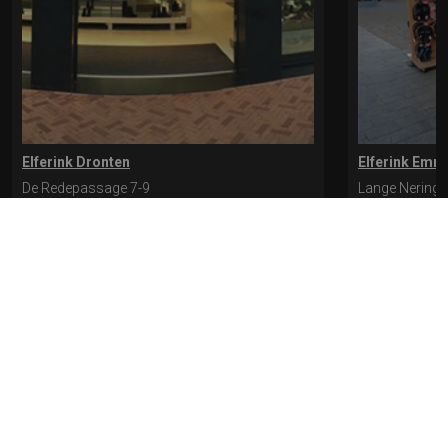
Elferink Dronten
Elferink Emm
De Redepassage 7-9
Lange Nering 
8254 KC, Dronten
8302 ED, Emm
0321-312401
0527-612975
* levertijd kan langer duren als de bestelling uit meerdere paren bestaat.
Bekijk de pagina Verzending en levering voor meer informatie.
Verzending
en levering | Elferink Schoenen
Je kunt tijdens het bestellen kiezen voor
levering op een opgegeven adres of voor afhalen in de winkel.