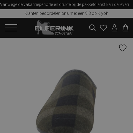
Vanwege de vakantieperiode en drukte bij de pakketdienst kan de levering iets langer duren dan u van ons gewend bent. Bedankt voor uw begrip!
Klanten beoordelen ons met een 9.3 op Kiyoh
zoeken