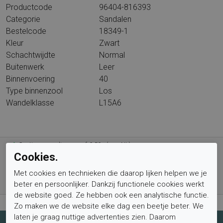
Productcode
96404-816393
Categorie
Sandalen
Bestelcode
18349-1
Kleur
Zwart
Schachtwijdte
Normal
Buitenwerk
Leer
Binnenvoering
40
Type binnenzool
Los
Wandelklasse
L15A6
Gratis verzending vanaf € 59,- (voor NL)
Cookies.
Bestel nu, betaal achteraf met Klarna
Met cookies en technieken die daarop lijken helpen we je
Levertijd 1-2 werkdagen*
beter en persoonlijker. Dankzij functionele cookies werkt
Retourtermijn van 2 weken
de website goed. Ze hebben ook een analytische functie.
Zo maken we de website elke dag een beetje beter. We
laten je graag nuttige advertenties zien. Daarom