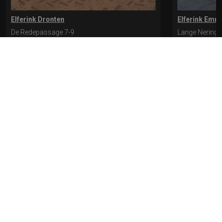
Elferink Dronten
Elferink Emm
De Redepassage 7-9
Lange Nering 
8254 KC, Dronten
8302 ED, Emm
0321-312401
0527-612975
* levertijd kan langer duren als de bestelling uit meerdere paren bestaat.
Bekijk de pagina Verzending en levering voor meer informatie.
Verzending
en levering | Elferink Schoenen
Je kunt tijdens het bestellen kiezen voor
levering op een opgegeven adres of voor afhalen in de winkel.
© 2026 Elferink Schoenen
Algemene Voorwaarden
Privacy
Cookiebeleid