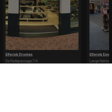
Elferink Dronten
Elferink Emm
De Redepassage 7-9
Lange Nering 
8254 KC, Dronten
8302 ED, Emm
0321-312401
0527-612975
* levertijd kan langer duren als de bestelling uit meerdere paren bestaat.
Bekijk de pagina Verzending en levering voor meer informatie.
Verzending
en levering | Elferink Schoenen
Je kunt tijdens het bestellen kiezen voor
levering op een opgegeven adres of voor afhalen in de winkel.