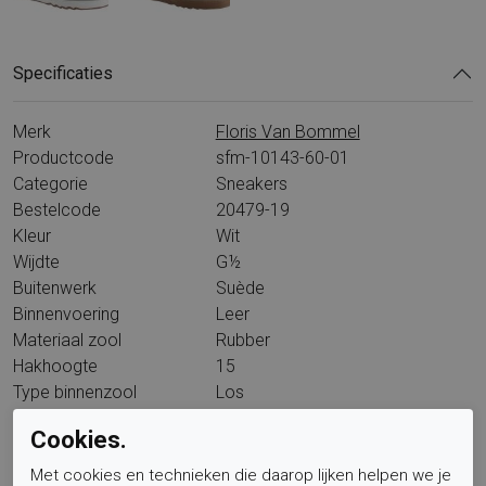
Specificaties
Merk
Floris Van Bommel
Productcode
sfm-10143-60-01
Categorie
Sneakers
Bestelcode
20479-19
Kleur
Wit
Wijdte
G½
Buitenwerk
Suède
Binnenvoering
Leer
Materiaal zool
Rubber
Hakhoogte
15
Type binnenzool
Los
Wandelklasse
L15A6
Cookies.
Met cookies en technieken die daarop lijken helpen we je