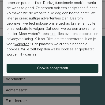
beter en persoonlijker. Dankzij functionele cookies werkt
Gratis verzending vanaf € 59,- (voor NL)
de website goed. Ze hebben ook een analytische functie.
Bestel nu, betaal achteraf met Klarna
Zo maken we de website elke dag een beetje beter. We
laten je graag nuttige advertenties zien. Daarom
Levertijd 1-2 werkdagen*
gebruiken we technologie om je gedrag binnen en buiten
Retourtermijn van 2 weken
onze website te volgen. Dat doen we op een anonieme
manier. Meer weten? Lees
hier
alles over onze cookie- en
privacyverklaring. Klik op 'Oké' om te accepteren. Kies je
voor
weigeren
? Dan plaatsen we alleen functionele
Schrijf je nu in voor de nieuwsbrief
cookies. Wil je zelf bepalen welke cookies er geplaatst
Schrijf je in voor de nieuwsbrief en blijf op de hoogte van de
worden klik dan
hier
.
laatste aanbiedingen en trends.
Mevrouw
Meneer
Voornaam*
Achternaam*
E-mailadres*