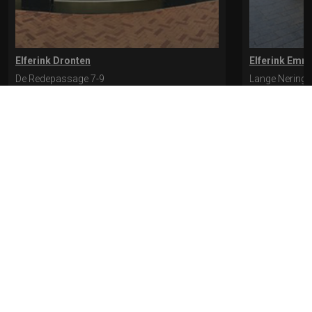
Elferink Dronten
Elferink Emm
De Redepassage 7-9
Lange Nering 
8254 KC, Dronten
8302 ED, Emm
0321-312401
0527-612975
* levertijd kan langer duren als de bestelling uit meerdere paren bestaat.
Bekijk de pagina Verzending en levering voor meer informatie.
Verzending
en levering | Elferink Schoenen
Je kunt tijdens het bestellen kiezen voor
levering op een opgegeven adres of voor afhalen in de winkel.
© 2026 Elferink Schoenen
Algemene Voorwaarden