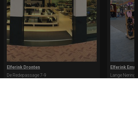
Elferink Dronten
Elferink Emm
De Redepassage 7-9
Lange Nering 
8254 KC, Dronten
8302 ED, Emm
0321-312401
0527-612975
* levertijd kan langer duren als de bestelling uit meerdere paren bestaat.
Bekijk de pagina Verzending en levering voor meer informatie.
Verzending
en levering | Elferink Schoenen
Je kunt tijdens het bestellen kiezen voor
levering op een opgegeven adres of voor afhalen in de winkel.