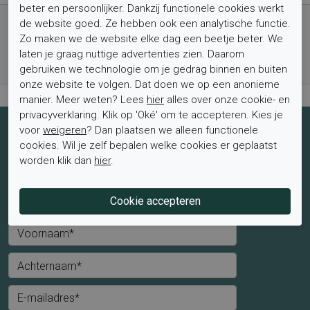
beter en persoonlijker. Dankzij functionele cookies werkt
Gratis verzending vanaf € 59,- (voor NL)
de website goed. Ze hebben ook een analytische functie.
Bestel nu, betaal achteraf met Klarna
Zo maken we de website elke dag een beetje beter. We
laten je graag nuttige advertenties zien. Daarom
Levertijd 1-2 werkdagen*
gebruiken we technologie om je gedrag binnen en buiten
Retourtermijn van 2 weken
onze website te volgen. Dat doen we op een anonieme
manier. Meer weten? Lees
hier
alles over onze cookie- en
privacyverklaring. Klik op 'Oké' om te accepteren. Kies je
voor
weigeren
? Dan plaatsen we alleen functionele
Schrijf je nu in voor de nieuwsbrief
cookies. Wil je zelf bepalen welke cookies er geplaatst
Schrijf je in voor de nieuwsbrief en blijf op de hoogte van de
worden klik dan
hier
.
laatste aanbiedingen en trends.
Mevrouw
Meneer
Voornaam*
Achternaam*
E-mailadres*