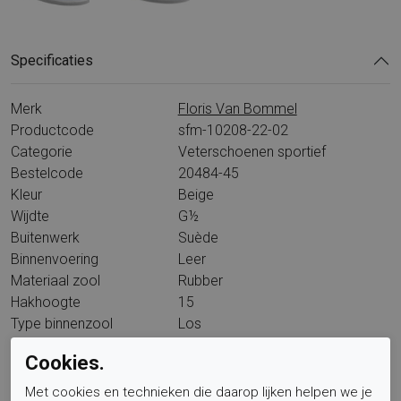
Specificaties
Merk
Floris Van Bommel
Productcode
sfm-10208-22-02
Categorie
Veterschoenen sportief
Bestelcode
20484-45
Kleur
Beige
Wijdte
G½
Buitenwerk
Suède
Binnenvoering
Leer
Materiaal zool
Rubber
Hakhoogte
15
Type binnenzool
Los
Wandelklasse
L15A6
Cookies.
Met cookies en technieken die daarop lijken helpen we je