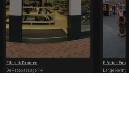
Elferink Dronten
Elferink Emm
De Redepassage 7-9
Lange Nering 
8254 KC, Dronten
8302 ED, Emm
0321-312401
0527-612975
* levertijd kan langer duren als de bestelling uit meerdere paren bestaat.
Bekijk de pagina Verzending en levering voor meer informatie.
Verzending
en levering | Elferink Schoenen
Je kunt tijdens het bestellen kiezen voor
levering op een opgegeven adres of voor afhalen in de winkel.