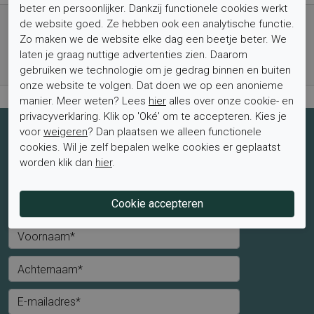
beter en persoonlijker. Dankzij functionele cookies werkt
Gratis verzending vanaf € 59,- (voor NL)
de website goed. Ze hebben ook een analytische functie.
Bestel nu, betaal achteraf met Klarna
Zo maken we de website elke dag een beetje beter. We
laten je graag nuttige advertenties zien. Daarom
Levertijd 1-2 werkdagen*
gebruiken we technologie om je gedrag binnen en buiten
Retourtermijn van 2 weken
onze website te volgen. Dat doen we op een anonieme
manier. Meer weten? Lees
hier
alles over onze cookie- en
privacyverklaring. Klik op 'Oké' om te accepteren. Kies je
voor
weigeren
? Dan plaatsen we alleen functionele
Schrijf je nu in voor de nieuwsbrief
cookies. Wil je zelf bepalen welke cookies er geplaatst
Schrijf je in voor de nieuwsbrief en blijf op de hoogte van de
worden klik dan
hier
.
laatste aanbiedingen en trends.
Mevrouw
Meneer
Voornaam*
Achternaam*
E-mailadres*