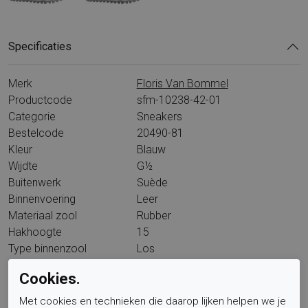
Specificaties
Merk
Floris Van Bommel
Productcode
sfm-10238-42-01
Categorie
Sneakers
Bestelcode
20490-81
Kleur
Blauw
Wijdte
G½
Buitenwerk
Suède
Binnenvoering
Leer
Materiaal zool
Rubber
Hakhoogte
15
Type binnenzool
Los
Wandelklasse
L15A6
Cookies.
Met cookies en technieken die daarop lijken helpen we je