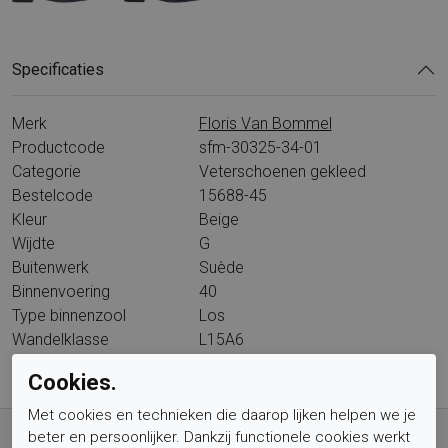
Specificaties
Merk
Floris Van Bommel
Productcode
sfm-30325-34-01
Categorie
Veterschoenen gekleed
Bestelcode
15688-45
Kleur
Beige
Wijdte
G
Buitenwerk
Suède
Binnenvoering
40
Type binnenzool
Los
Wandelklasse
L15A6
Cookies.
Met cookies en technieken die daarop lijken helpen we je
Gratis verzending vanaf € 59,- (voor NL)
beter en persoonlijker. Dankzij functionele cookies werkt