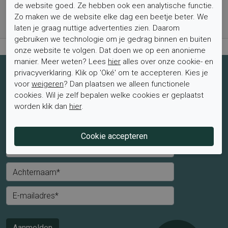
Bestel nu, betaal achteraf met Klarna
de website goed. Ze hebben ook een analytische functie.
Zo maken we de website elke dag een beetje beter. We
Levertijd 1-2 werkdagen*
laten je graag nuttige advertenties zien. Daarom
Retourtermijn van 2 weken
gebruiken we technologie om je gedrag binnen en buiten
onze website te volgen. Dat doen we op een anonieme
manier. Meer weten? Lees
hier
alles over onze cookie- en
privacyverklaring. Klik op 'Oké' om te accepteren. Kies je
Schrijf je nu in voor de nieuwsbrief
voor
weigeren
? Dan plaatsen we alleen functionele
Schrijf je in voor de nieuwsbrief en blijf op de hoogte van de
cookies. Wil je zelf bepalen welke cookies er geplaatst
laatste aanbiedingen en trends.
worden klik dan
hier
.
Mevrouw
Meneer
Voornaam*
Achternaam*
E-mailadres*
Aanmelden