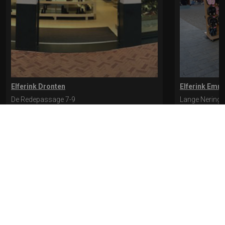
Elferink Dronten
Elferink Emm
De Redepassage 7-9
Lange Nering 
8254 KC, Dronten
8302 ED, Emm
0321-312401
0527-612975
* levertijd kan langer duren als de bestelling uit meerdere paren bestaat.
Bekijk de pagina Verzending en levering voor meer informatie.
Verzending
en levering | Elferink Schoenen
Je kunt tijdens het bestellen kiezen voor
levering op een opgegeven adres of voor afhalen in de winkel.