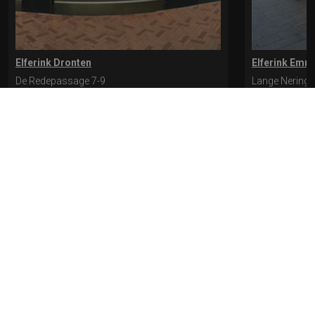
Elferink Dronten
Elferink Emm
De Redepassage 7-9
Lange Nering 
8254 KC, Dronten
8302 ED, Emm
0321-312401
0527-612975
* levertijd kan langer duren als de bestelling uit meerdere paren bestaat.
Bekijk de pagina Verzending en levering voor meer informatie.
Verzending
en levering | Elferink Schoenen
Je kunt tijdens het bestellen kiezen voor
levering op een opgegeven adres of voor afhalen in de winkel.