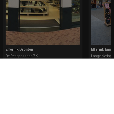
Elferink Dronten
Elferink Emm
De Redepassage 7-9
Lange Nering 
8254 KC, Dronten
8302 ED, Emm
0321-312401
0527-612975
* levertijd kan langer duren als de bestelling uit meerdere paren bestaat.
Bekijk de pagina Verzending en levering voor meer informatie.
Verzending
en levering | Elferink Schoenen
Je kunt tijdens het bestellen kiezen voor
levering op een opgegeven adres of voor afhalen in de winkel.