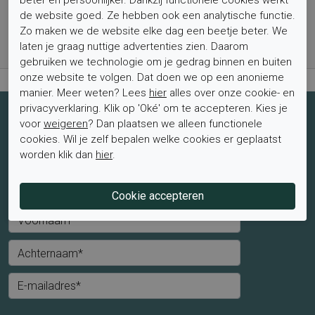
de website goed. Ze hebben ook een analytische functie.
Bestel nu, betaal achteraf met Klarna
Zo maken we de website elke dag een beetje beter. We
Levertijd 1-2 werkdagen*
laten je graag nuttige advertenties zien. Daarom
Retourtermijn van 2 weken
gebruiken we technologie om je gedrag binnen en buiten
onze website te volgen. Dat doen we op een anonieme
manier. Meer weten? Lees
hier
alles over onze cookie- en
privacyverklaring. Klik op 'Oké' om te accepteren. Kies je
Schrijf je nu in voor de nieuwsbrief
voor
weigeren
? Dan plaatsen we alleen functionele
cookies. Wil je zelf bepalen welke cookies er geplaatst
Schrijf je in voor de nieuwsbrief en blijf op de hoogte van de
worden klik dan
hier
.
laatste aanbiedingen en trends.
Mevrouw
Meneer
Voornaam*
Achternaam*
E-mailadres*