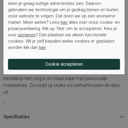
Zoek je comfortabele kinderboots, een suède veterlaars
laten je graag nuttige advertenties zien. Daarom
voor meisjes, leren meisjes boots of zwarte meisjes laarsjes
gebruiken we technologie om je gedrag binnen en buiten
met uitneembaar voetbed, dan is de Giga Shoes G4335 B80
onze website te volgen. Dat doen we op een anonieme
manier. Meer weten? Lees
hier
alles over onze cookie- en
Liz een uitstekende keuze. Bekijk ook meer stijlen op onze
privacyverklaring. Klik op 'Oké' om te accepteren. Kies je
pagina van
Giga Shoes
.
voor
weigeren
? Dan plaatsen we alleen functionele
cookies. Wil je zelf bepalen welke cookies er geplaatst
Bestel nu
worden klik dan
hier
.
Gun haar de mix van comfort en stijl met de Giga Shoes
G4335 B80 Liz. Bestel eenvoudig online, wij pakken jouw
bestelling met zorg in en staan klaar met persoonlijk
maatadvies. Zo loopt zij straks vol zelfvertrouwen de deur
uit.
"
Specificaties