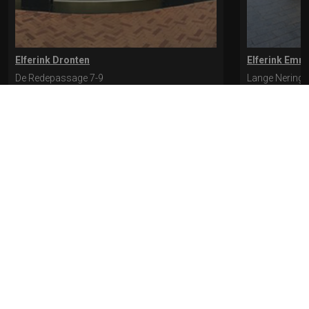
Elferink Dronten
Elferink Emm
De Redepassage 7-9
Lange Nering 
8254 KC, Dronten
8302 ED, Emm
0321-312401
0527-612975
* levertijd kan langer duren als de bestelling uit meerdere paren bestaat.
Bekijk de pagina Verzending en levering voor meer informatie.
Verzending
en levering | Elferink Schoenen
Je kunt tijdens het bestellen kiezen voor
levering op een opgegeven adres of voor afhalen in de winkel.
© 2026 Elferink Schoenen
Algemene Voorwaarden