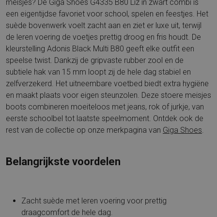
meisjes? De Giga Shoes G4335 B80 Liz in zwart combi is
een eigentijdse favoriet voor school, spelen en feestjes. Het
suède bovenwerk voelt zacht aan en ziet er luxe uit, terwijl
de leren voering de voetjes prettig droog en fris houdt. De
kleurstelling Adonis Black Multi B80 geeft elke outfit een
speelse twist. Dankzij de gripvaste rubber zool en de
subtiele hak van 15 mm loopt zij de hele dag stabiel en
zelfverzekerd. Het uitneembare voetbed biedt extra hygiëne
en maakt plaats voor eigen steunzolen. Deze stoere meisjes
boots combineren moeiteloos met jeans, rok of jurkje, van
eerste schoolbel tot laatste speelmoment. Ontdek ook de
rest van de collectie op onze merkpagina van
Giga Shoes
.
Belangrijkste voordelen
Zacht suède met leren voering voor prettig
draagcomfort de hele dag.