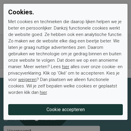
Cookies.
Met cookies en technieken die daarop lijken helpen we je
beter en persoonlijker. Dankzij functionele cookies werkt
de website goed. Ze hebben ook een analytische functie.
Gratis verzending vanaf € 59,- (voor NL)
Zo maken we de website elke dag een beetje beter. We
laten je graag nuttige advertenties zien. Daarom
Bestel nu, betaal achteraf met Klarna
gebruiken we technologie om je gedrag binnen en buiten
Levertijd 1-2 werkdagen*
onze website te volgen. Dat doen we op een anonieme
Retourtermijn van 2 weken
manier. Meer weten? Lees
hier
alles over onze cookie- en
privacyverklaring. Klik op 'Oké' om te accepteren. Kies je
voor
weigeren
? Dan plaatsen we alleen functionele
cookies. Wil je zelf bepalen welke cookies er geplaatst
Schrijf je nu in voor de nieuwsbrief
worden klik dan
hier
.
Schrijf je in voor de nieuwsbrief en blijf op de hoogte van de
laatste aanbiedingen en trends.
Mevrouw
Meneer