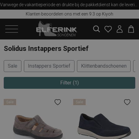
Vanwege de vakantieperiode en drukte bij de pakketdienst kan de levering iets langer duren dan u van ons gewend bent. Bedankt voor uw begrip!
Klanten beoordelen ons met een 9.3 op Kiyoh
zoeken
Solidus Instappers Sportief
Sale
Instappers Sportief
Klittenbandschoenen
Filter
1
Sale
Sale