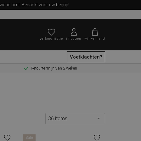
ewend bent. Bedankt voor uw begrip!
verlanglijstje
inloggen
winkelmand
Voetklachten?
Retourtermijn van 2 weken
zoeken
36 items
Sale