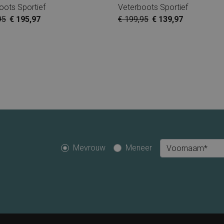
oots Sportief
Veterboots Sportief
95
€ 195,97
€ 199,95
€ 139,97
Mevrouw
Meneer
Voornaam*