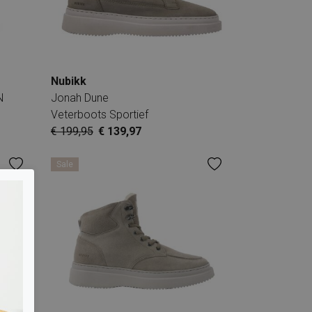
Nubikk
N
Jonah Dune
Veterboots Sportief
€ 199,95
€ 139,97
Sale