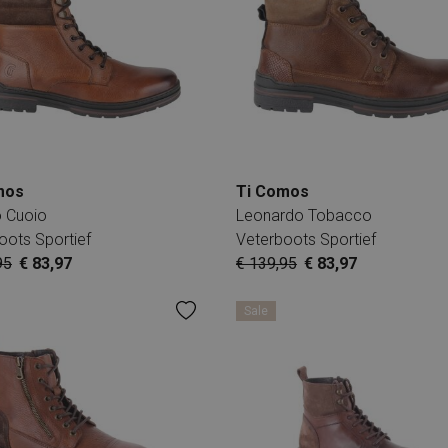
mos
Ti Comos
 Cuoio
Leonardo Tobacco
oots Sportief
Veterboots Sportief
95
€ 83,97
€ 139,95
€ 83,97
Sale