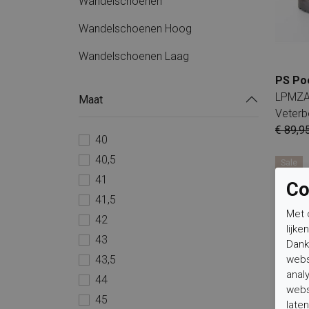
Wandelschoenen
Wandelschoenen Hoog
Wandelschoenen Laag
PS Po
LPMZA
Maat
Veterb
€ 89,9
40
40,5
Sale
41
Co
41,5
Met 
42
lijke
43
Dank
webs
43,5
anal
44
webs
45
laten