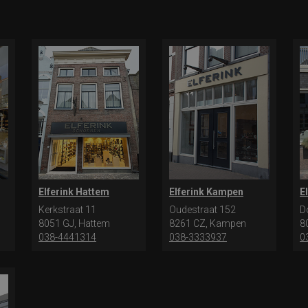
Elferink Hattem
Elferink Kampen
E
Kerkstraat 11
Oudestraat 152
D
8051 GJ, Hattem
8261 CZ, Kampen
8
038-4441314
038-3333937
0