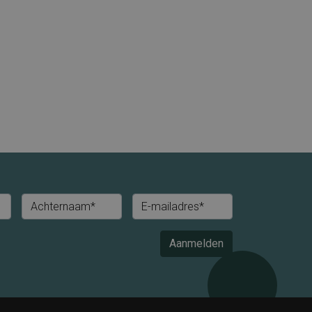
Achternaam*
E-mailadres*
Aanmelden