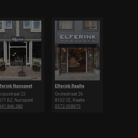
lferink Nunspeet
Elferink Raalte
orpsstraat 22
Grotestraat 26
071 BZ, Nunspeet
8102 CE, Raalte
341 846 380
0572-358975