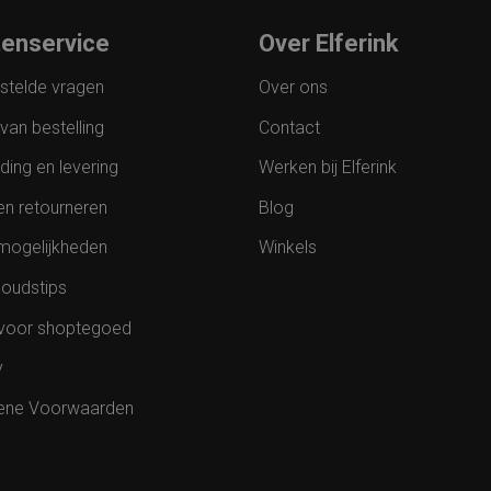
tenservice
Over Elferink
stelde vragen
Over ons
van bestelling
Contact
ding en levering
Werken bij Elferink
en retourneren
Blog
mogelijkheden
Winkels
oudstips
voor shoptegoed
y
ene Voorwaarden