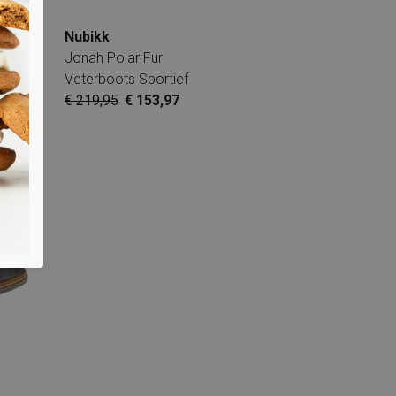
Nubikk
Jonah Polar Fur
Veterboots Sportief
€ 219,95
€ 153,97