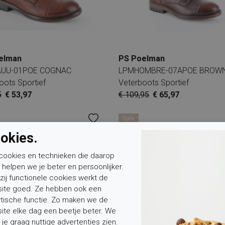
elman
PS Poelman
UU-01POE COGNAC
LPMHOMBRE-07APOE BROW
oots Sportief
Veterboots Sportief
5
€ 53,97
€ 109,95
€ 65,97
Sale
okies.
cookies en technieken die daarop
n helpen we je beter en persoonlijker.
zij functionele cookies werkt de
ite goed. Ze hebben ook een
ytische functie. Zo maken we de
ite elke dag een beetje beter. We
 je graag nuttige advertenties zien.