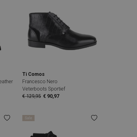
Ti Comos
eather
Francesco Nero
Veterboots Sportief
€ 129,95
€ 90,97
Sale