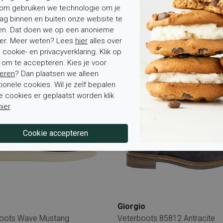
om gebruiken we technologie om je
ag binnen en buiten onze website te
nni
Magnanni
en. Dat doen we op een anonieme
Veterboots NavyAzul
20105 Veterboots Schore
er. Meer weten? Lees
hier
alles over
oots Sportief
Veterboots Sportief
cookie- en privacyverklaring. Klik op
95
€ 173,97
€ 289,95
€ 173,97
' om te accepteren. Kies je voor
eren
? Dan plaatsen we alleen
Sale
tionele cookies. Wil je zelf bepalen
e cookies er geplaatst worden klik
hier
.
Giorgio
boots Wave Mustang
Veterboots 85812 Antracite