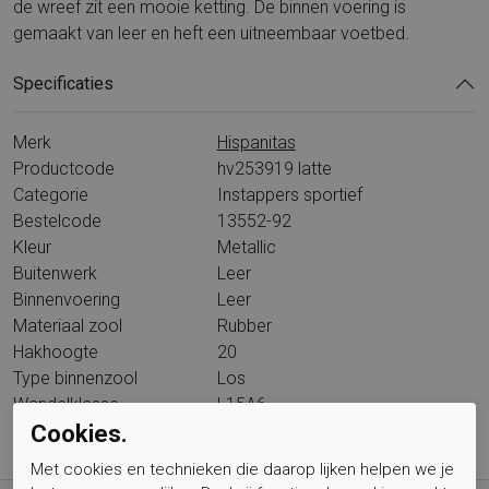
de wreef zit een mooie ketting. De binnen voering is
gemaakt van leer en heft een uitneembaar voetbed.
Specificaties
Merk
Hispanitas
Productcode
hv253919 latte
Categorie
Instappers sportief
Bestelcode
13552-92
Kleur
Metallic
Buitenwerk
Leer
Binnenvoering
Leer
Materiaal zool
Rubber
Hakhoogte
20
Type binnenzool
Los
Wandelklasse
L15A6
Cookies.
Met cookies en technieken die daarop lijken helpen we je