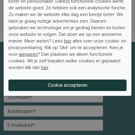
beter en persoonlijker. Dankzij functionele cookies werkt
Gratis verzending vanaf € 59,- (voor NL)
de website goed. Ze hebben ook een analytische functie.
Bestel nu, betaal achteraf met Klarna
Zo maken we de website elke dag een beetje beter. We
Levertijd 1-2 werkdagen*
laten je graag nuttige advertenties zien. Daarom
gebruiken we technologie om je gedrag binnen en buiten
Retourtermijn van 2 weken
onze website te volgen. Dat doen we op een anonieme
manier. Meer weten? Lees
hier
alles over onze cookie- en
privacyverklaring. Klik op 'Oké' om te accepteren. Kies je
voor
weigeren
? Dan plaatsen we alleen functionele
Schrijf je nu in voor de nieuwsbrief
cookies. Wil je zelf bepalen welke cookies er geplaatst
Schrijf je in voor de nieuwsbrief en blijf op de hoogte van de
worden klik dan
hier
.
laatste aanbiedingen en trends.
Mevrouw
Meneer
Voornaam*
Achternaam*
E-mailadres*