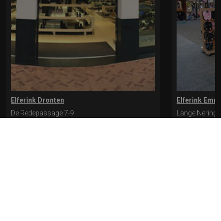
Elferink Dronten
Elferink Emm
De Redepassage 7-9
Lange Nering 
8254 KC, Dronten
8302 ED, Emm
0321-312401
0527-612975
* levertijd kan langer duren als de bestelling uit meerdere paren bestaat.
Bekijk de pagina Verzending en levering voor meer informatie.
Verzending
en levering | Elferink Schoenen
Je kunt tijdens het bestellen kiezen voor
levering op een opgegeven adres of voor afhalen in de winkel.