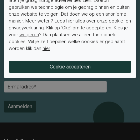
laten je graag nuttige advertenties zien. Daarom
gebruiken we technologie om je gedrag binnen en buiten
Schrijf je nu in voor de nieuwsbrief
onze website te volgen. Dat doen we op een anonieme
manier. Meer weten? Lees
hier
alles over onze cookie- en
Schrijf je in voor de nieuwsbrief en blijf op de hoogte van de
privacyverklaring. Klik op 'Oké' om te accepteren. Kies je
laatste aanbiedingen en trends.
voor
weigeren
? Dan plaatsen we alleen functionele
cookies. Wil je zelf bepalen welke cookies er geplaatst
Mevrouw
Meneer
worden klik dan
hier
.
Voornaam*
Achternaam*
E-mailadres*
Aanmelden