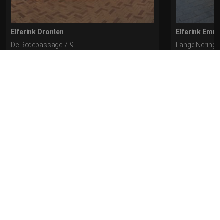
Elferink Dronten
Elferink Emm
De Redepassage 7-9
Lange Nering 
8254 KC, Dronten
8302 ED, Emm
0321-312401
0527-612975
* levertijd kan langer duren als de bestelling uit meerdere paren bestaat.
Bekijk de pagina Verzending en levering voor meer informatie.
Verzending
en levering | Elferink Schoenen
Je kunt tijdens het bestellen kiezen voor
levering op een opgegeven adres of voor afhalen in de winkel.
© 2026 Elferink Schoenen
Algemene Voorwaarden