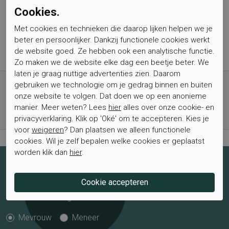
Cookies.
Hakhoogte
10
Type binnenzool
Vast
Met cookies en technieken die daarop lijken helpen we je
Wandelklasse
L15A6
beter en persoonlijker. Dankzij functionele cookies werkt
de website goed. Ze hebben ook een analytische functie.
Zo maken we de website elke dag een beetje beter. We
laten je graag nuttige advertenties zien. Daarom
Gratis verzending vanaf € 59,- (voor NL)
gebruiken we technologie om je gedrag binnen en buiten
Bestel nu, betaal achteraf met Klarna
onze website te volgen. Dat doen we op een anonieme
manier. Meer weten? Lees
hier
alles over onze cookie- en
Levertijd 1-2 werkdagen*
privacyverklaring. Klik op 'Oké' om te accepteren. Kies je
Retourtermijn van 2 weken
voor
weigeren
? Dan plaatsen we alleen functionele
cookies. Wil je zelf bepalen welke cookies er geplaatst
worden klik dan
hier
.
Schrijf je nu in voor de nieuwsbrief
Schrijf je in voor de nieuwsbrief en blijf op de hoogte van de
laatste aanbiedingen en trends.
Mevrouw
Meneer