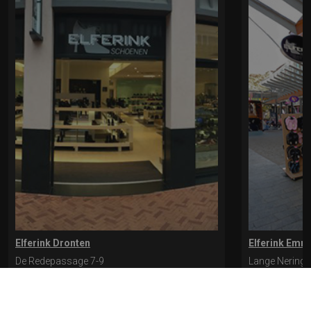
Elferink Dronten
Elferink Emm
De Redepassage 7-9
Lange Nering 
8254 KC, Dronten
8302 ED, Emm
0321-312401
0527-612975