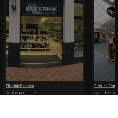
Elferink Dronten
Elferink Emm
De Redepassage 7-9
Lange Nering 
8254 KC, Dronten
8302 ED, Emm
0321-312401
0527-612975