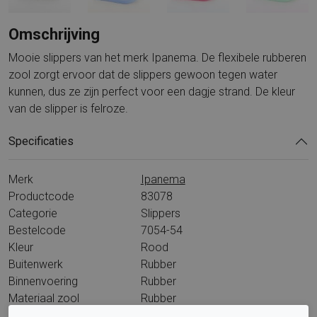
Omschrijving
Mooie slippers van het merk Ipanema. De flexibele rubberen
zool zorgt ervoor dat de slippers gewoon tegen water
kunnen, dus ze zijn perfect voor een dagje strand. De kleur
van de slipper is felroze.
Specificaties
Merk
Ipanema
Productcode
83078
Categorie
Slippers
Bestelcode
7054-54
Kleur
Rood
Buitenwerk
Rubber
Binnenvoering
Rubber
Materiaal zool
Rubber
Hakhoogte
10