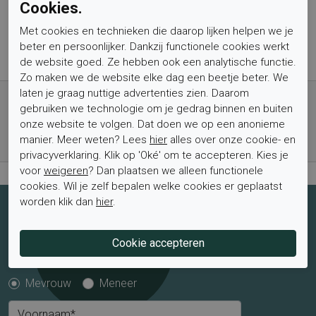
Cookies.
Type binnenzool
Vast
Met cookies en technieken die daarop lijken helpen we je
Wandelklasse
L15A6
beter en persoonlijker. Dankzij functionele cookies werkt
de website goed. Ze hebben ook een analytische functie.
Zo maken we de website elke dag een beetje beter. We
Gratis verzending vanaf € 59,- (voor NL)
laten je graag nuttige advertenties zien. Daarom
gebruiken we technologie om je gedrag binnen en buiten
Bestel nu, betaal achteraf met Klarna
onze website te volgen. Dat doen we op een anonieme
Levertijd 1-2 werkdagen*
manier. Meer weten? Lees
hier
alles over onze cookie- en
Retourtermijn van 2 weken
privacyverklaring. Klik op 'Oké' om te accepteren. Kies je
voor
weigeren
? Dan plaatsen we alleen functionele
cookies. Wil je zelf bepalen welke cookies er geplaatst
worden klik dan
hier
.
Schrijf je nu in voor de nieuwsbrief
Schrijf je in voor de nieuwsbrief en blijf op de hoogte van de
laatste aanbiedingen en trends.
Mevrouw
Meneer
Voornaam*