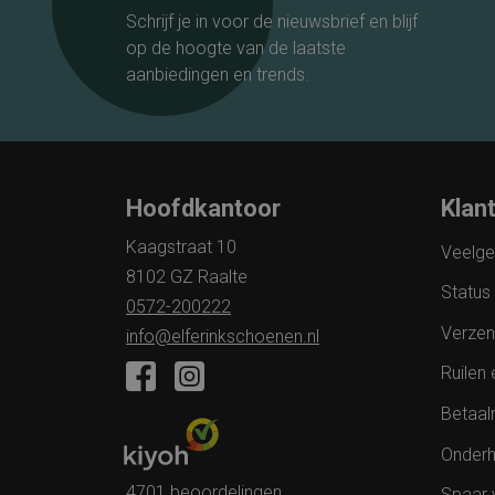
Schrijf je in voor de nieuwsbrief en blijf
op de hoogte van de laatste
aanbiedingen en trends.
Hoofdkantoor
Klan
Kaagstraat 10
Veelge
8102 GZ Raalte
Status 
0572-200222
Verzen
info@elferinkschoenen.nl
Ruilen 
Betaal
Onderh
4701 beoordelingen
Spaar 