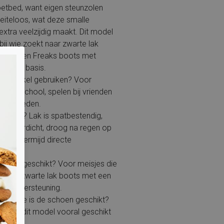
oetbed, want eigen steunzolen
iteloos, wat deze smalle
xtra veelzijdig maakt. Dit model
 bij wie zoekt naar zwarte lak
 Jochie en Freaks boots met
eit als basis.
dit artikel gebruiken? Voor
, naar school, spelen bij vrienden
elegenheden.
terdicht? Lak is spatbestendig,
ig waterdicht, droog na regen op
r en vermijd directe
product geschikt? Voor meisjes die
euze zwarte lak boots met een
n ondersteuning.
breedte is de schoen geschikt?
2,5 is dit model vooral geschikt
voet.