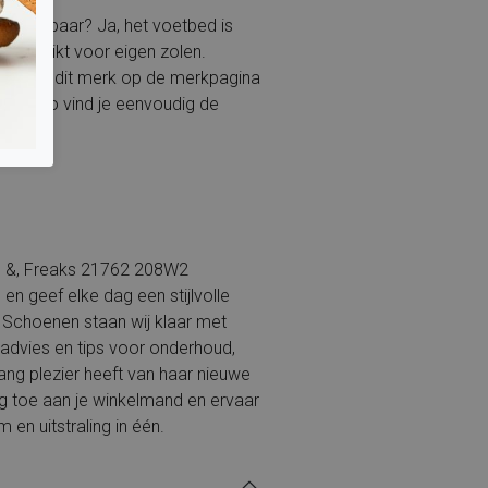
itneembaar? Ja, het voetbed is
 geschikt voor eigen zolen.
len van dit merk op de merkpagina
eaks
, zo vind je eenvoudig de
e &, Freaks 21762 208W2
en geef elke dag een stijlvolle
nk Schoenen staan wij klaar met
advies en tips voor onderhoud,
lang plezier heeft van haar nieuwe
g toe aan je winkelmand en ervaar
en uitstraling in één.