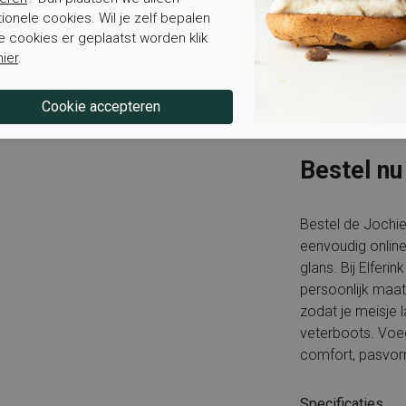
tionele cookies. Wil je zelf bepalen
Is het voetbed u
e cookies er geplaatst worden klik
verwisselbaar en
hier
.
Ontdek meer stij
van
Jochie &, Fr
perfecte match.
Bestel nu
Bestel de Jochi
eenvoudig online 
glans. Bij Elferi
persoonlijk maat
zodat je meisje 
veterboots. Voe
comfort, pasvorm 
Specificaties