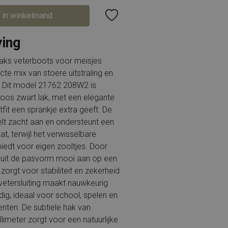
 in winkelmand
ving
eaks veterboots voor meisjes
te mix van stoere uitstraling en
. Dit model 21762 208W2 is
dloos zwart lak, met een elegante
tfit een sprankje extra geeft. De
elt zacht aan en ondersteunt een
at, terwijl het verwisselbare
iedt voor eigen zooltjes. Door
sluit de pasvorm mooi aan op een
zorgt voor stabiliteit en zekerheid
 vetersluiting maakt nauwkeurig
dig, ideaal voor school, spelen en
nten. De subtiele hak van
limeter zorgt voor een natuurlijke