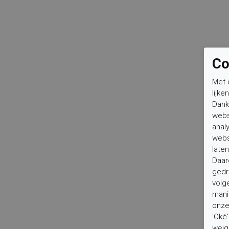
Co
Met 
lijke
Dank
webs
anal
webs
laten
Daar
gedr
volg
mani
onze 
'Oké
weig