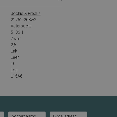
Jochie & Freaks
21762-208w2
Veterboots
5136-1
Zwart
2,5
Lak
Leer
10
Los
L15A6
Achternaam*
E-mailadres*