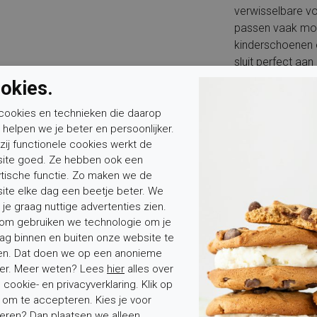
verwisselbare v
passen vaak moe
kinderschoenen e
sluit perfect aan
veterlaarzen of
okies.
comfort en kwalit
Waarvoor kan ik 
cookies en technieken die daarop
n helpen we je beter en persoonlijker.
dagelijks gebruik
zij functionele cookies werkt de
en feestelijke g
ite goed. Ze hebben ook een
Is het artikel wa
ytische functie. Zo maken we de
maar niet volled
ite elke dag een beetje beter. We
kamertemperatuu
 je graag nuttige advertenties zien.
warmtebronnen.
om gebruiken we technologie om je
Voor wie is dit 
ag binnen en buiten onze website te
houden van modi
en. Dat doen we op een anonieme
goede pasvorm e
er. Meer weten? Lees
hier
alles over
Voor welke voet
cookie- en privacyverklaring. Klik op
Door wijdtemaat 
' om te accepteren. Kies je voor
eren
? Dan plaatsen we alleen
voor een smalle 