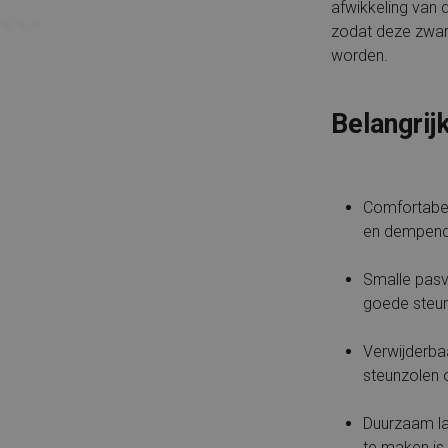
afwikkeling van
zodat deze zwar
worden.
Belangrij
Comfortabel
en dempend
Smalle pasv
goede steun
Verwijderba
steunzolen 
Duurzaam la
te maken is 