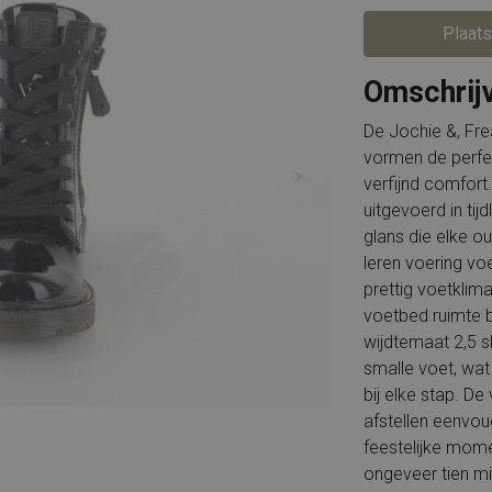
Piedi Nudi
Rockport
PS Poelman
Solidus
Puma
Timberland
Plaats
Rieker
Tommy Hilfiger
Shabbies
Wolky
Omschrij
Solidus
X-Socks
Timberland
Xsensible
Tommy Hilfiger
Alle merken
Unisa
De Jochie &, Fr
VIA VAI
Waldlaufer
vormen de perfec
verfijnd comfort
Wolky
X-Socks
uitgevoerd in tij
Xsensible
Durea
glans die elke ou
Alle merken
leren voering vo
prettig voetklima
voetbed ruimte b
wijdtemaat 2,5 
smalle voet, wat 
bij elke stap. De
afstellen eenvou
feestelijke mome
ongeveer tien mil