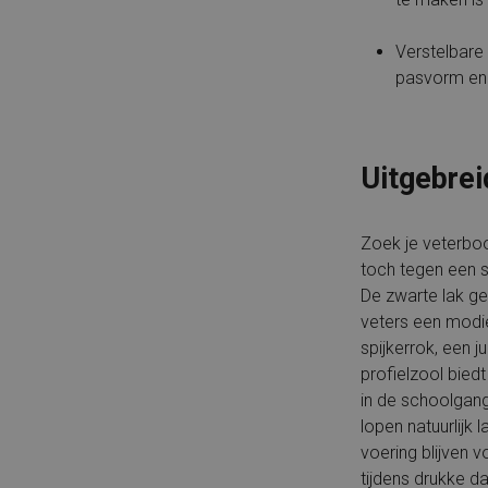
Verstelbare 
pasvorm en 
Uitgebrei
Zoek je veterboot
toch tegen een st
De zwarte lak ge
veters een modie
spijkerrok, een j
profielzool bied
in de schoolgange
lopen natuurlijk 
voering blijven v
tijdens drukke d